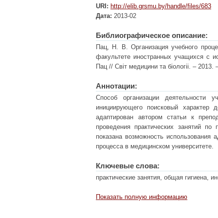
URI:
http://elib.grsmu.by/handle/files/683
Дата:
2013-02
Библиографическое описание:
Пац, Н. В. Организация учебного проц
факультете иностранных учащихся с и
Пац // Світ медицини та біологіі. – 2013. 
Аннотации:
Способ организации деятельности у
инициирующего поисковый характер д
адаптирован автором статьи к препо
проведения практических занятий по
показана возможность использования а
процесса в медицинском университете.
Ключевые слова:
практические занятия, общая гигиена, и
Показать полную информацию