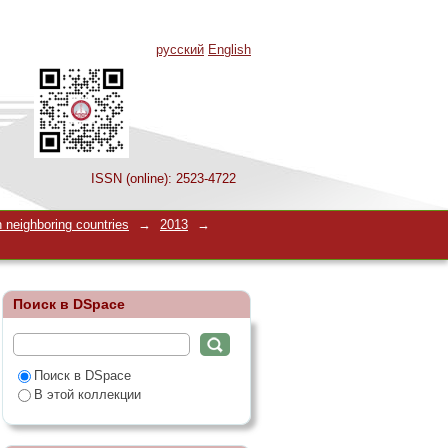
русский
English
ISSN (online): 2523-4722
итете по предмету
 neighboring countries
→
2013
→
 использованием
Поиск в DSpace
Поиск в DSpace
В этой коллекции