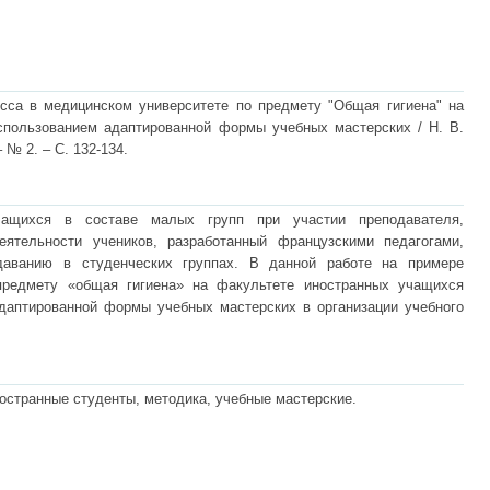
есса в медицинском университете по предмету "Общая гигиена" на
спользованием адаптированной формы учебных мастерских / Н. В.
– № 2. – С. 132-134.
чащихся в составе малых групп при участии преподавателя,
еятельности учеников, разработанный французскими педагогами,
даванию в студенческих группах. В данной работе на примере
 предмету «общая гигиена» на факультете иностранных учащихся
даптированной формы учебных мастерских в организации учебного
ностранные студенты, методика, учебные мастерские.