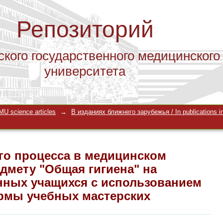
Репозиторий
ского государственного медицинского
университета
го процесса в медицинском универс
U science articles
→
В изданиях ближнего зарубежья / In publications in
 факультете иностранных учащихся с
рмы учебных мастерских
го процесса в медицинском
дмету "Общая гигиена" на
нных учащихся с использованием
рмы учебных мастерских