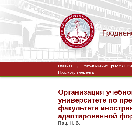
Гроднен
Организация учебно
Главная
→
Статьи учёных ГрГМУ / GrSM
"Общая гигиена" на
Просмотр элемента
адаптированной фо
Организация учебно
университете по пре
факультете иностра
адаптированной фо
Пац, Н. В.