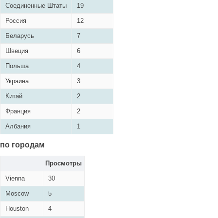
Соединенные Штаты
19
Россия
12
Беларусь
7
Швеция
6
Польша
4
Украина
3
Китай
2
Франция
2
Албания
1
по городам
Просмотры
Vienna
30
Moscow
5
Houston
4