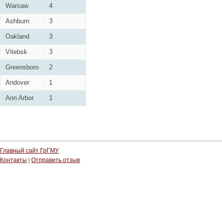
Warsaw
4
Ashburn
3
Oakland
3
Vitebsk
3
Greensboro
2
Andover
1
Ann Arbor
1
Главный сайт ГрГМУ
Контакты
|
Отправить отзыв