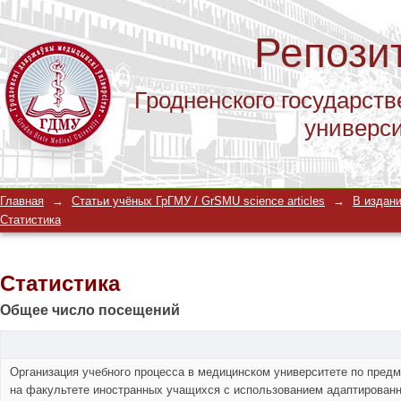
Репози
Гродненского государств
универс
Статистика
Главная
→
Статьи учёных ГрГМУ / GrSMU science articles
→
В издани
Статистика
Статистика
Общее число посещений
Организация учебного процесса в медицинском университете по предм
на факультете иностранных учащихся с использованием адаптирован