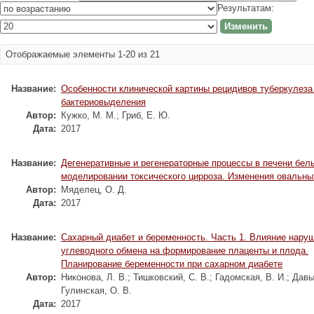
Результатам:
Отображаемые элементы 1-20 из 21
Название:
Особенности клинической картины рецидивов туберкулеза 
бактериовыделения
Автор:
Кужко, М. М.
;
Гриб, Е. Ю.
Дата:
2017
Название:
Дегенеративные и регенераторные процессы в печени бел
моделировании токсического цирроза. Изменения овальны
Автор:
Мяделец, О. Д.
Дата:
2017
Название:
Сахарный диабет и беременность. Часть 1. Влияние нару
углеводного обмена на формирование плаценты и плода.
Планирование беременности при сахарном диабете
Автор:
Никонова, Л. В.
;
Тишковский, С. В.
;
Гадомская, В. И.
;
Давы
Гулинская, О. В.
Дата:
2017