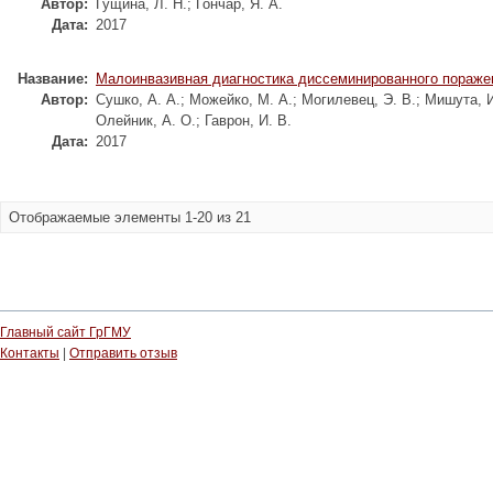
Автор:
Гущина, Л. Н.
;
Гончар, Я. А.
Дата:
2017
Название:
Малоинвазивная диагностика диссеминированного пораже
Автор:
Сушко, А. А.
;
Можейко, М. А.
;
Могилевец, Э. В.
;
Мишута, И
Олейник, А. О.
;
Гаврон, И. В.
Дата:
2017
Отображаемые элементы 1-20 из 21
Главный сайт ГрГМУ
Контакты
|
Отправить отзыв