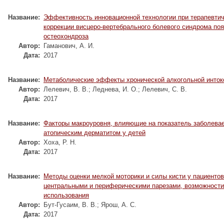
Название:
Эффективность инновационной технологии при терапевти
коррекции висцеро-вертебрального болевого синдрома по
остеохондроза
Автор:
Гаманович, А. И.
Дата:
2017
Название:
Метаболические эффекты хронической алкогольной инток
Автор:
Лелевич, В. В.
;
Леднева, И. О.
;
Лелевич, С. В.
Дата:
2017
Название:
Факторы макроуровня, влияющие на показатель заболева
атопическим дерматитом у детей
Автор:
Хоха, Р. Н.
Дата:
2017
Название:
Методы оценки мелкой моторики и силы кисти у пациентов
центральными и периферическими парезами, возможности
использования
Автор:
Бут-Гусаим, В. В.
;
Ярош, А. С.
Дата:
2017