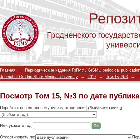
Репози
Гродненского государств
универс
Посмотр Том 15, №3 по дате публик
Главная
→
Периодические издания ГрГМУ / GrSMU periodical publicatio
Journal of Grodno State Medical University
→
2017
→
Том 15, №3
→
П
Посмотр Том 15, №3 по дате публик
Перейти к определенному пункту оглавления
Или укажите год:
Отсортировать по:
Пор