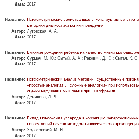
Дата:
2017
Название:
Психометрические свойства шкалы конструктивных страте
методики диагностики копинг-поведения
Автор:
Луговская, А. А.
Дата:
2017
Название:
Влияние рождения ребенка на качество жизни молодых ж
Автор:
Сурмач, М. Ю.
;
Сытый, А. А.
;
Ракович, Д. Ю.
;
Сытая, К. О.
Дата:
2017
Название:
Психометрический анализ методик «существенные призна
«простые аналогии», «сложные аналогии» при использова
оценки нарушения мышления при шизофрении
Автор:
Демянова, Л. В.
Дата:
2017
Название:
Вклад монооксида углерода в коррекцию реперфузионных
повреждений печени методом гипоксического прекондици
Автор:
Ходосовский, М. Н.
Дата:
2017