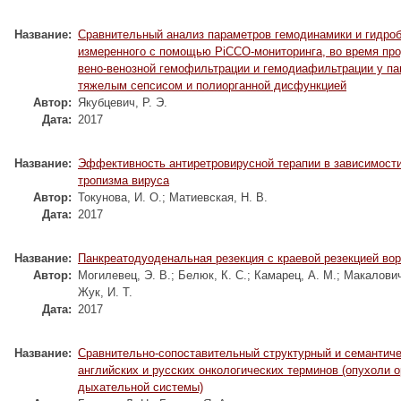
Название:
Сравнительный анализ параметров гемодинамики и гидро
измеренного с помощью PiCCO-мониторинга, во время пр
вено-венозной гемофильтрации и гемодиафильтрации у па
тяжелым сепсисом и полиорганной дисфункцией
Автор:
Якубцевич, Р. Э.
Дата:
2017
Название:
Эффективность антиретровирусной терапии в зависимости
тропизма вируса
Автор:
Токунова, И. О.
;
Матиевская, Н. В.
Дата:
2017
Название:
Панкреатодуоденальная резекция с краевой резекцией во
Автор:
Могилевец, Э. В.
;
Белюк, К. С.
;
Камарец, А. М.
;
Макалович
Жук, И. Т.
Дата:
2017
Название:
Сравнительно-сопоставительный структурный и семантиче
английских и русских онкологических терминов (опухоли о
дыхательной системы)