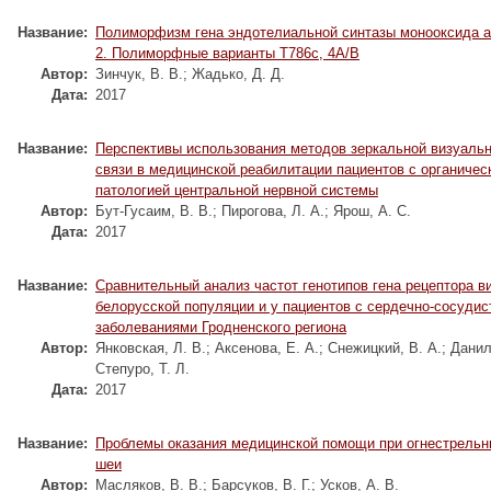
Название:
Полиморфизм гена эндотелиальной синтазы монооксида а
2. Полиморфные варианты Т786c, 4А/В
Автор:
Зинчук, В. В.
;
Жадько, Д. Д.
Дата:
2017
Название:
Перспективы использования методов зеркальной визуальн
связи в медицинской реабилитации пациентов с органичес
патологией центральной нервной системы
Автор:
Бут-Гусаим, В. В.
;
Пирогова, Л. А.
;
Ярош, А. С.
Дата:
2017
Название:
Сравнительный анализ частот генотипов гена рецептора в
белорусской популяции и у пациентов с сердечно-сосуди
заболеваниями Гродненского региона
Автор:
Янковская, Л. В.
;
Аксенова, Е. А.
;
Снежицкий, В. А.
;
Данил
Степуро, Т. Л.
Дата:
2017
Название:
Проблемы оказания медицинской помощи при огнестрельн
шеи
Автор:
Масляков, В. В.
;
Барсуков, В. Г.
;
Усков, А. В.