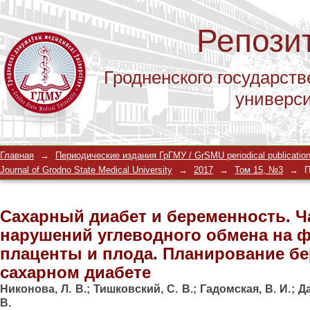
Репози
Гродненского государств
универс
Сахарный диабет и беременность. Ч
Главная
→
Периодические издания ГрГМУ / GrSMU periodical publicatio
обмена на формирование плаценты 
Journal of Grodno State Medical University
→
2017
→
Том 15, №3
→
П
при сахарном диабете
Сахарный диабет и беременность. Ч
нарушений углеводного обмена на 
плаценты и плода. Планирование б
сахарном диабете
Никонова, Л. В.
;
Тишковский, С. В.
;
Гадомская, В. И.
;
Да
В.