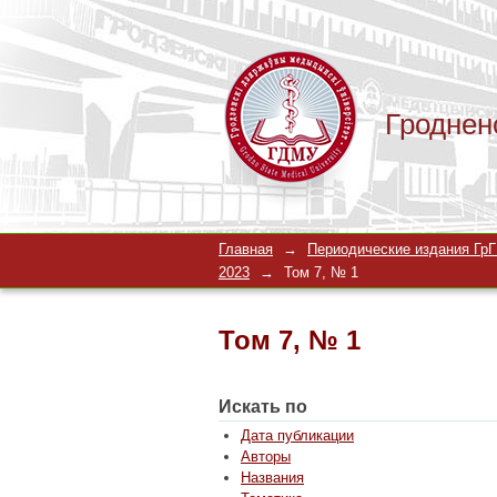
Гроднен
Том 7, № 1
Главная
→
Периодические издания ГрГМ
2023
→
Том 7, № 1
Том 7, № 1
Искать по
Дата публикации
Авторы
Названия