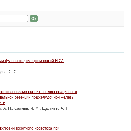
ии булевиртидом хронической HDV-
ова, С. С.
прогнозирование ранних послеоперационных
мальной резекции поджелудочной железы
ите
, А. П.
;
Салмин, И. М.
;
Щастный, А. Т.
клюзии воротного кровотока при