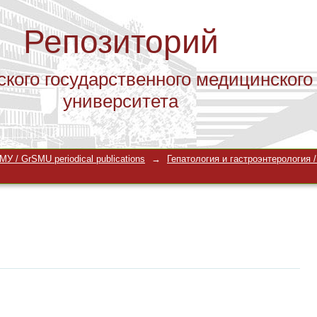
Репозиторий
ского государственного медицинского
университета
У / GrSMU periodical publications
→
Гепатология и гастроэнтерология / 