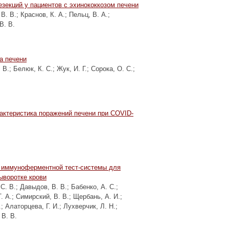
зекций у пациентов с эхинококкозом печени
В. В.
;
Краснов, К. А.
;
Пельц, В. А.
;
В. В.
а печени
 В.
;
Белюк, К. С.
;
Жук, И. Г.
;
Сорока, О. С.
;
актеристика поражений печени при COVID-
й иммуноферментной тест-системы для
ыворотке крови
С. В.
;
Давыдов, В. В.
;
Бабенко, А. С.
;
. А.
;
Симирский, В. В.
;
Щербань, А. И.
;
.
;
Алаторцева, Г. И.
;
Лухверчик, Л. Н.
;
 В. В.