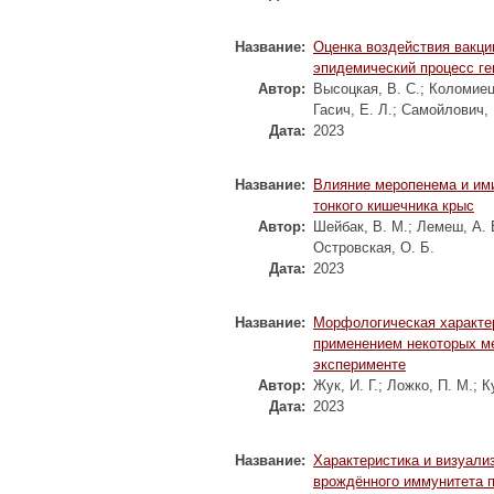
Название:
Оценка воздействия вакци
эпидемический процесс ге
Автор:
Высоцкая, В. С.
;
Коломиец,
Гасич, Е. Л.
;
Самойлович, 
Дата:
2023
Название:
Влияние меропенема и им
тонкого кишечника крыс
Автор:
Шейбак, В. М.
;
Лемеш, А. 
Островская, О. Б.
Дата:
2023
Название:
Морфологическая характер
применением некоторых ме
эксперименте
Автор:
Жук, И. Г.
;
Ложко, П. М.
;
К
Дата:
2023
Название:
Характеристика и визуали
врождённого иммунитета п