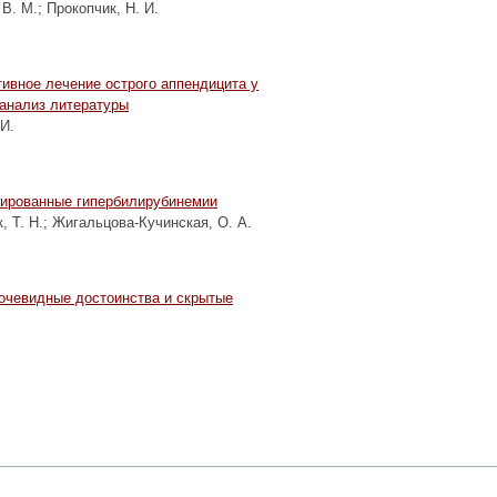
 В. М.
;
Прокопчик, Н. И.
ивное лечение острого аппендицита у
анализ литературы
 И.
ированные гипербилирубинемии
, Т. Н.
;
Жигальцова-Кучинская, О. А.
очевидные достоинства и скрытые