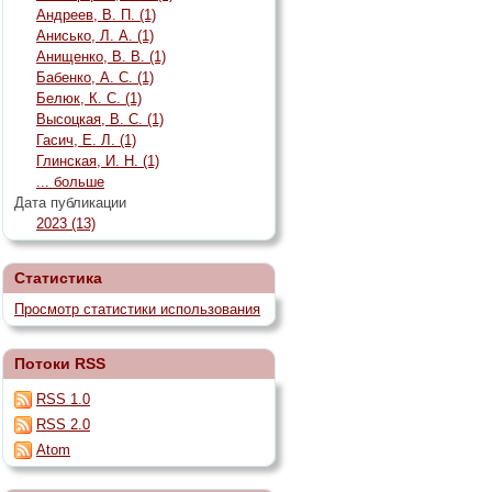
Андреев, В. П. (1)
Анисько, Л. А. (1)
Анищенко, В. В. (1)
Бабенко, А. С. (1)
Белюк, К. С. (1)
Высоцкая, В. С. (1)
Гасич, Е. Л. (1)
Глинская, И. Н. (1)
... больше
Дата публикации
2023 (13)
Статистика
Просмотр статистики использования
Потоки RSS
RSS 1.0
RSS 2.0
Atom