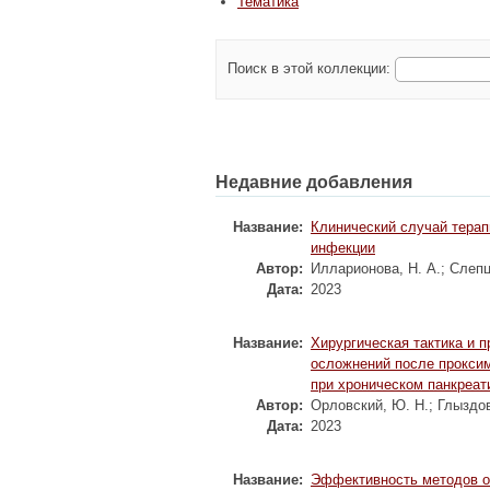
Тематика
Поиск в этой коллекции:
Недавние добавления
Название:
Клинический случай терап
инфекции
Автор:
Илларионова, Н. А.
;
Слепц
Дата:
2023
Название:
Хирургическая тактика и 
осложнений после прокси
при хроническом панкреат
Автор:
Орловский, Ю. Н.
;
Глыздов
Дата:
2023
Название:
Эффективность методов ок