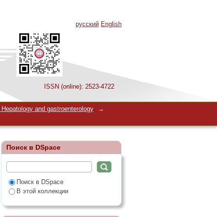
русский
English
ISSN (online): 2523-4722
Hepatology and gastroenterology
→
Поиск в DSpace
Поиск в DSpace
В этой коллекции