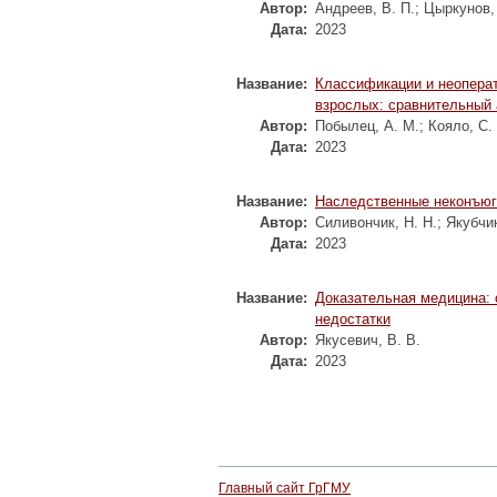
Автор:
Андреев, В. П.
;
Цыркунов,
Дата:
2023
Название:
Классификации и неоперат
взрослых: сравнительный 
Автор:
Побылец, А. М.
;
Кояло, С.
Дата:
2023
Название:
Наследственные неконъюг
Автор:
Силивончик, Н. Н.
;
Якубчик
Дата:
2023
Название:
Доказательная медицина: 
недостатки
Автор:
Якусевич, В. В.
Дата:
2023
Главный сайт ГрГМУ