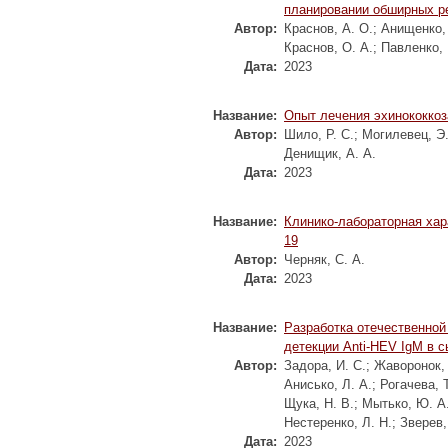
планировании обширных ре
Автор:
Краснов, А. О.
;
Анищенко, 
Краснов, О. А.
;
Павленко, 
Дата:
2023
Название:
Опыт лечения эхинококкоз
Автор:
Шило, Р. С.
;
Могилевец, Э.
Денищик, А. А.
Дата:
2023
Название:
Клинико-лабораторная хар
19
Автор:
Черняк, С. А.
Дата:
2023
Название:
Разработка отечественно
детекции Anti-HEV IgМ в с
Автор:
Задора, И. С.
;
Жаворонок, 
Анисько, Л. А.
;
Рогачева, Т
Щука, Н. В.
;
Мытько, Ю. А
Нестеренко, Л. Н.
;
Зверев,
Дата:
2023