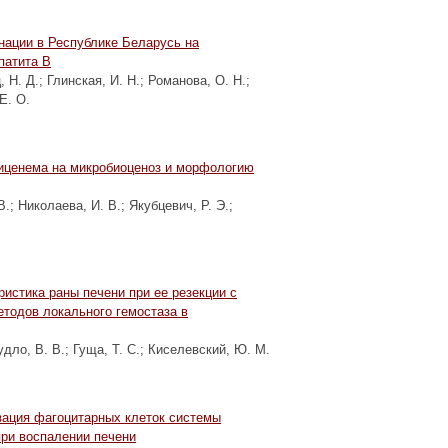
нации в Республике Беларусь на
патита В
 Н. Д.
;
Глинская, И. Н.
;
Романова, О. Н.
;
Е. О.
иценема на микробиоценоз и морфологию
В.
;
Николаева, И. В.
;
Якубцевич, Р. Э.
;
истика раны печени при ее резекции с
тодов локального гемостаза в
удло, В. В.
;
Гуща, Т. С.
;
Киселевский, Ю. М.
зация фагоцитарных клеток системы
ри воспалении печени