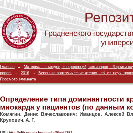
Репози
Гродненского государств
универс
Определение типа доминантности кр
Главная
→
Материалы съездов, конференций, семинаров, сборники научны
данным коронарографий)
papers
→
2016
→
Весенние анатомические чтения : сб. ст. науч.-практ
Просмотр элемента
Определение типа доминантности к
миокарда у пациентов (по данным к
Комягин, Денис Вячеславович
;
Иванцов, Алексей В
Крупович, А. Г.
URI:
http://elib.grsmu.by/handle/files/1351