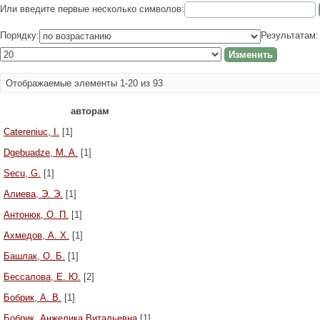
Или введите первые несколько символов:
Порядку:
Результатам:
Отображаемые элементы 1-20 из 93
авторам
Catereniuc, I.
[1]
Dgebuadze, M. A.
[1]
Secu, G.
[1]
Алиева, Э. Э.
[1]
Антонюк, О. П.
[1]
Ахмедов, А. Х.
[1]
Башлак, О. Б.
[1]
Бессалова, Е. Ю.
[2]
Бобрик, А. В.
[1]
Бобрик, Анжелика Витальевна
[1]