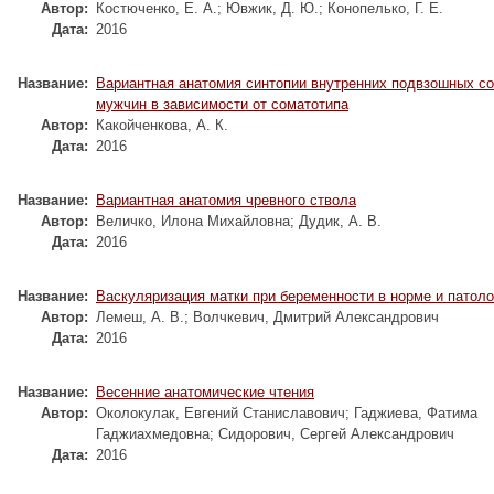
Автор:
Костюченко, Е. А.
;
Ювжик, Д. Ю.
;
Конопелько, Г. Е.
Дата:
2016
Название:
Вариантная анатомия синтопии внутренних подвзошных с
мужчин в зависимости от соматотипа
Автор:
Какойченкова, А. К.
Дата:
2016
Название:
Вариантная анатомия чревного ствола
Автор:
Величко, Илона Михайловна
;
Дудик, А. В.
Дата:
2016
Название:
Васкуляризация матки при беременности в норме и патоло
Автор:
Лемеш, А. В.
;
Волчкевич, Дмитрий Александрович
Дата:
2016
Название:
Весенние анатомические чтения
Автор:
Околокулак, Евгений Станиславович; Гаджиева, Фатима
Гаджиахмедовна; Сидорович, Сергей Александрович
Дата:
2016