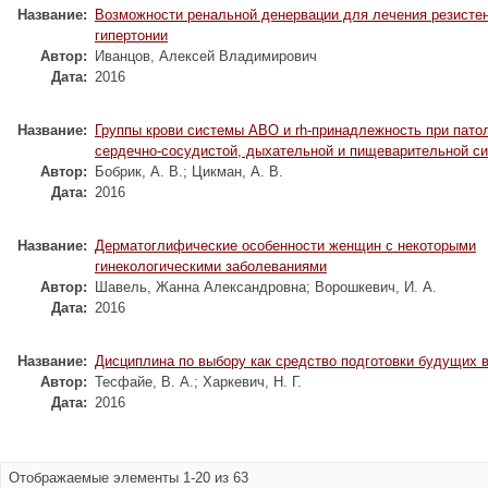
Название:
Возможности ренальной денервации для лечения резисте
гипертонии
Автор:
Иванцов, Алексей Владимирович
Дата:
2016
Название:
Группы крови системы АВО и rh-принадлежность при пато
сердечно-сосудистой, дыхательной и пищеварительной с
Автор:
Бобрик, А. В.
;
Цикман, А. В.
Дата:
2016
Название:
Дерматоглифические особенности женщин с некоторыми
гинекологическими заболеваниями
Автор:
Шавель, Жанна Александровна
;
Ворошкевич, И. А.
Дата:
2016
Название:
Дисциплина по выбору как средство подготовки будущих 
Автор:
Тесфайе, В. А.
;
Харкевич, Н. Г.
Дата:
2016
Отображаемые элементы 1-20 из 63