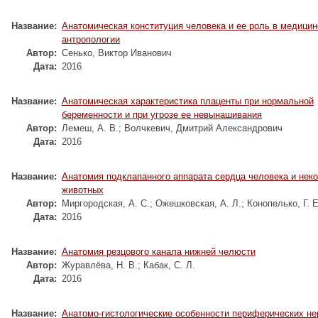
Название:
Анатомическая конституция человека и ее роль в медицин
антропологии
Автор:
Сенько, Виктор Иванович
Дата:
2016
Название:
Анатомическая характеристика плаценты при нормальной
беременности и при угрозе ее невынашивания
Автор:
Лемеш, А. В.
;
Волчкевич, Дмитрий Александрович
Дата:
2016
Название:
Анатомия подклапанного аппарата сердца человека и нек
животных
Автор:
Миргородская, А. С.
;
Ожешковская, А. Л.
;
Конопелько, Г. Е
Дата:
2016
Название:
Анатомия резцового канала нижней челюсти
Автор:
Журавлёва, Н. В.
;
Кабак, С. Л.
Дата:
2016
Название:
Анатомо-гистологические особенности периферических не