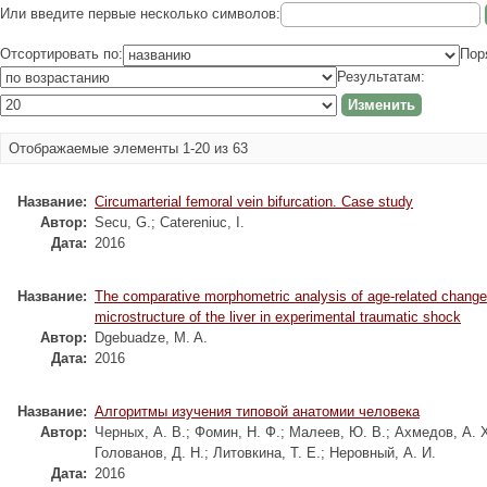
Или введите первые несколько символов:
Отсортировать по:
Пор
Результатам:
Отображаемые элементы 1-20 из 63
Название:
Circumarterial femoral vein bifurcation. Case study
Автор:
Secu, G.
;
Catereniuc, I.
Дата:
2016
Название:
The comparative morphometric analysis of age-related change
microstructure of the liver in experimental traumatic shock
Автор:
Dgebuadze, M. A.
Дата:
2016
Название:
Алгоритмы изучения типовой анатомии человека
Автор:
Черных, А. В.
;
Фомин, Н. Ф.
;
Малеев, Ю. В.
;
Ахмедов, А. 
Голованов, Д. Н.
;
Литовкина, Т. Е.
;
Неровный, А. И.
Дата:
2016