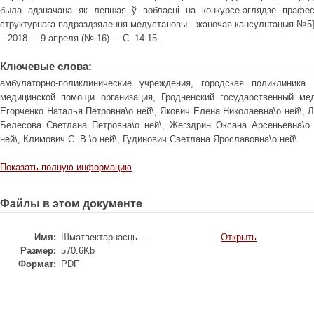
была адзначана як лепшая ў вобласці на конкурсе-аглядзе прафесі
структурнага падраздзялення медустановы - жаночая кансультацыя №5] 
– 2018. – 9 апреля (№ 16). – С. 14-15.
Ключевые слова:
амбулаторно-поликлинические учреждения, городская поликлини
медицинской помощи организация, Гродненский государственный мед
Егорченко Наталья Петровна\о ней\, Якович Елена Николаевна\о ней\, Л
Белесова Светлана Петровна\о ней\, Жегздрин Оксана Арсеньевна\о 
ней\, Климович С. В.\о ней\, Гудинович Светлана Ярославовна\о ней\
Показать полную информацию
Файлы в этом документе
Имя:
Шматвектарнасць ...
Открыть
Размер:
570.6Kb
Формат:
PDF