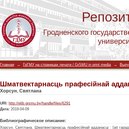
Репози
Гродненского государств
универс
Шматвектарнасць прафесійнай адда
Главная
→
ГрГМУ на страницах печати / GrSMU in print media
→
Выпу
Шматвектарнасць прафесійнай адда
Хорсун, Святлана
URI:
http://elib.grsmu.by/handle/files/6291
Дата:
2018-04-09
Библиографическое описание:
Хорсун, Святлана. Шматвектарнасць прафесійнай адданасці : [аб гарадс