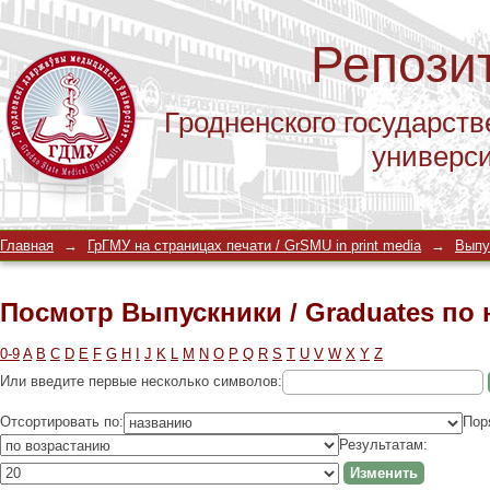
Репози
Гродненского государств
универс
Посмотр Выпускники / Graduates по
Главная
→
ГрГМУ на страницах печати / GrSMU in print media
→
Выпу
Посмотр Выпускники / Graduates по
0-9
A
B
C
D
E
F
G
H
I
J
K
L
M
N
O
P
Q
R
S
T
U
V
W
X
Y
Z
Или введите первые несколько символов:
Отсортировать по:
Пор
Результатам: