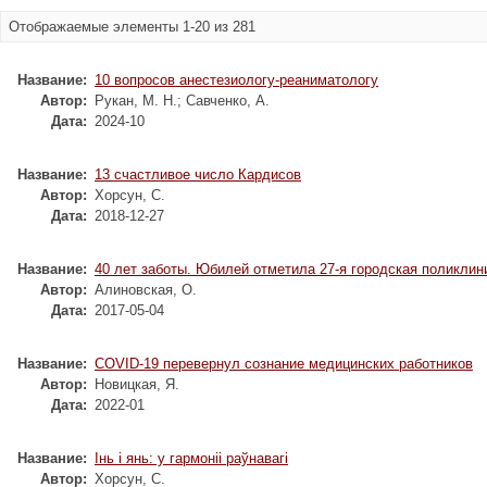
Отображаемые элементы 1-20 из 281
Название:
10 вопросов анестезиологу-реаниматологу
Автор:
Рукан, М. Н.
;
Савченко, А.
Дата:
2024-10
Название:
13 счастливое число Кардисов
Автор:
Хорсун, С.
Дата:
2018-12-27
Название:
40 лет заботы. Юбилей отметила 27-я городская поликлин
Автор:
Алиновская, О.
Дата:
2017-05-04
Название:
COVID-19 перевернул сознание медицинских работников
Автор:
Новицкая, Я.
Дата:
2022-01
Название:
Iнь i янь: у гармонii раўнавагi
Автор:
Хорсун, С.