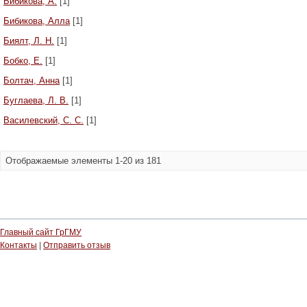
Бибикова, А.
[1]
Бибикова, Алла
[1]
Биялт, Л. Н.
[1]
Бобко, Е.
[1]
Болтач, Анна
[1]
Буглаева, Л. В.
[1]
Василевский, С. С.
[1]
Отображаемые элементы 1-20 из 181
Главный сайт ГрГМУ
Контакты
|
Отправить отзыв