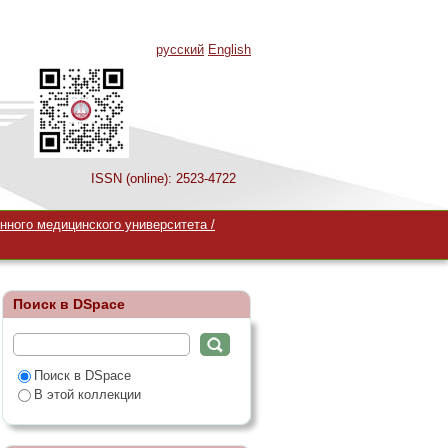
русский
English
ISSN (online): 2523-4722
нного медицинского университета /
Поиск в DSpace
Поиск в DSpace
В этой коллекции