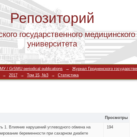
Репозиторий
ского государственного медицинского
университета
У / GrSMU periodical publications
→
Журнал Гродненского государстве
→
2017
→
Том 15, №3
→
Статистика
Просмотры
ть 1. Влияние нарушений углеводного обмена на
194
ирование беременности при сахарном диабете