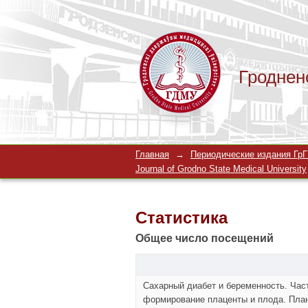
Гроднен
Статистика
Главная
→
Периодические издания ГрГМ
Journal of Grodno State Medical University
Статистика
Общее число посещений
Сахарный диабет и беременность. Час
формирование плаценты и плода. План