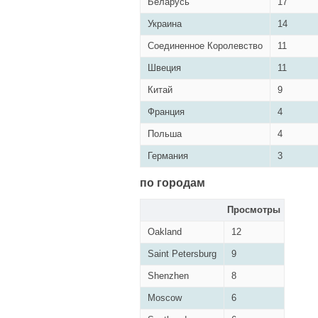
Беларусь
17
Украина
14
Соединенное Королевство
11
Швеция
11
Китай
9
Франция
4
Польша
4
Германия
3
по городам
Просмотры
Oakland
12
Saint Petersburg
9
Shenzhen
8
Moscow
6