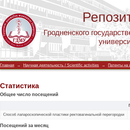
Репози
Гродненского государств
универс
Статистика
Главная
→
Научная деятельность / Scientific activities
→
Патенты на и
Статистика
Общее число посещений
Способ лапароскопической пластики ректовагинальной перегородки
Посещений за месяц