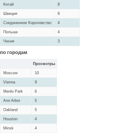
Китай
8
Швеция
8
Соединенное Королевство
4
Польша
4
Чехия
3
по городам
Просмотры
Moscow
10
Vienna
9
Menlo Park
6
Ann Arbor
5
Oakland
5
Houston
4
Minsk
4