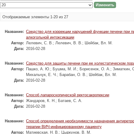
Отображаемые элементы 1-20 из 27
Название:
Средство для коррекции нарушений функции печени при п
алкогольной интоксикации
Автор:
Лелевич, С. В.
;
Лелевич, В. В.
;
Шейбак, Вл. М.
Дата:
2016-02-28
Название:
Средство для защиты печени при ее холестатическом по
Автор:
Пашко, А. Ю.
;
Бушма, М. И.
;
Борисенок, О. А.
;
Зиматкин, 
Михальчук, Е. Ч.
;
Барабан, О. В.
;
Шейбак, Вл. М.
Дата:
2016-02-28
Название:
Способ лапароскопической ректосакропексии
Автор:
Жандаров, К. Н.
;
Батаев, С. А.
Дата:
2016-02-28
Название:
Способ определения необходимости назначения антиретр
терапии ВИЧ-инфицированному пациенту
Автор:
Матиевская, Н. В.
;
Цыркунов, В. М.