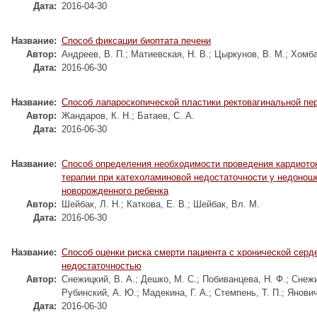
Дата:
2016-04-30
Название:
Способ фиксации биоптата печени
Автор:
Андреев, В. П.
;
Матиевская, Н. В.
;
Цыркунов, В. М.
;
Хомба
Дата:
2016-06-30
Название:
Способ лапароскопической пластики ректовагинальной пе
Автор:
Жандаров, К. Н.
;
Батаев, С. А.
Дата:
2016-06-30
Название:
Способ определения необходимости проведения кардиото
терапии при катехоламиновой недостаточности у недонош
новорожденного ребенка
Автор:
Шейбак, Л. Н.
;
Каткова, Е. В.
;
Шейбак, Вл. М.
Дата:
2016-06-30
Название:
Способ оценки риска смерти пациента с хронической серд
недостаточностью
Автор:
Снежицкий, В. А.
;
Дешко, М. С.
;
Побиванцева, Н. Ф.
;
Снежи
Рубинский, А. Ю.
;
Мадекина, Г. А.
;
Стемпень, Т. П.
;
Янович
Дата:
2016-06-30