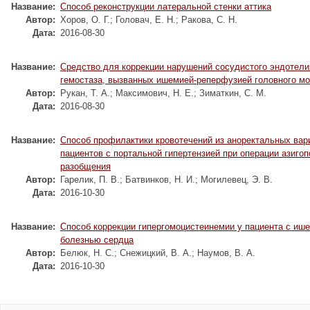
Название:
Способ реконструкции латеральной стенки аттика
Автор:
Хоров, О. Г.
;
Головач, Е. Н.
;
Ракова, С. Н.
Дата:
2016-08-30
Название:
Средство для коррекции нарушений сосудистого эндотели
гемостаза, вызванных ишемией-реперфузией головного мо
Автор:
Рукан, Т. А.
;
Максимович, Н. Е.
;
Зиматкин, С. М.
Дата:
2016-08-30
Название:
Способ профилактики кровотечений из аноректальных вар
пациентов с портальной гипертензией при операции азиго
разобщения
Автор:
Гарелик, П. В.
;
Батвинков, Н. И.
;
Могилевец, Э. В.
Дата:
2016-10-30
Название:
Способ коррекции гипергомоцистеинемии у пациента с иш
болезнью сердца
Автор:
Белюк, Н. С.
;
Снежицкий, В. А.
;
Наумов, В. А.
Дата:
2016-10-30