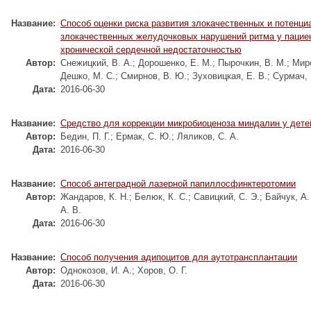
Название:
Способ оценки риска развития злокачественных и потенци
злокачественных желудочковых нарушений ритма у пацие
хронической сердечной недостаточностью
Автор:
Снежицкий, В. А.
;
Дорошенко, Е. М.
;
Пырочкин, В. М.
;
Миро
Дешко, М. С.
;
Смирнов, В. Ю.
;
Зуховицкая, Е. В.
;
Сурмач, 
Дата:
2016-06-30
Название:
Средство для коррекции микробиоценоза миндалин у дете
Автор:
Бедин, П. Г.
;
Ермак, С. Ю.
;
Ляликов, С. А.
Дата:
2016-06-30
Название:
Способ антеградной лазерной папиллосфинктеротомии
Автор:
Жандаров, К. Н.
;
Белюк, К. С.
;
Савицкий, С. Э.
;
Байчук, А.
А. В.
Дата:
2016-06-30
Название:
Способ получения адипоцитов для аутотрансплантации
Автор:
Однокозов, И. А.
;
Хоров, О. Г.
Дата:
2016-06-30