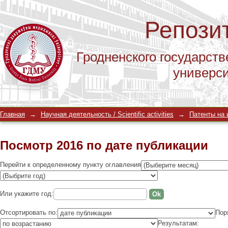
Репози
Гродненского государств
универс
Посмотр 2016 по дате публикации
Главная
→
Научная деятельность / Scientific activities
→
Патенты на и
Посмотр 2016 по дате публикации
Перейти к определенному пункту оглавления
Или укажите год:
Отсортировать по:
Пор
Результатам: