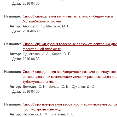
Дата:
2016-04-30
Название:
Способ определения величины угла торсии бедренной и
большеберцовой костей
Автор:
Аносов, В. С.
;
Михович, М. С.
Дата:
2016-04-30
Название:
Способ оценки уровня голосовых связок относительно дру
фронтальной плоскости
Автор:
Однокозов, И. А.
;
Хоров, О. Г.
Дата:
2016-04-30
Название:
Способ определения необходимости назначения индуктор
интерферона при комплексном лечении распространенног
туберкулеза легких
Автор:
Демидик, С. Н.
;
Вольф, С. Б.
;
Суханов, Д. С.
Дата:
2016-04-30
Название:
Способ прогнозирования вероятности возникновения осло
постинфарктный период
Автор:
Пырочкин, В. М.
;
Глуткина, Н. В.