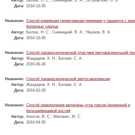
Автор:
Белюк, Н. С.
;
Снежицкий, В. А.
;
Островская, О. Б.
Дата:
2016-10-30
Название:
Способ коррекции гипергомоцистеинемии у пациента с иш
болезнью сердца
Автор:
Белюк, Н. С.
;
Снежицкий, В. А.
;
Наумов, В. А.
Дата:
2016-10-30
Название:
Способ лапароскопической пластики ректовагинальной пе
Автор:
Жандаров, К. Н.
;
Батаев, С. А.
Дата:
2016-06-30
Название:
Способ лапароскопической ректосакропексии
Автор:
Жандаров, К. Н.
;
Батаев, С. А.
Дата:
2016-02-28
Название:
Способ определения величины угла торсии бедренной и
большеберцовой костей
Автор:
Аносов, В. С.
;
Михович, М. С.
Дата:
2016-04-30