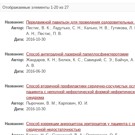
Отображаемые элементы 1-20 из 27
Название:
Передвижной павильон для проведения оздоровительных
Автор:
Пестис, В. К.
;
Ладутько, С. Н.
;
Халько, Н. В.
;
Гутикова, Л. 
А. Н.
;
Пестис, П. В.
Дата:
2016-10-30
Название:
Способ антеградной лазерной папиллосфинктеротомии
Автор:
Жандаров, К. Н.
;
Белюк, К. С.
;
Савицкий, С. Э.
;
Байчук, А.
А. В.
Дата:
2016-06-30
Название:
Способ вторичной профилактики сердечно-сосудистых ос
пациента с неполной нефротической формой нефритическ
синдрома
Автор:
Пырочкин, В. М.
;
Карпович, Ю. И.
Дата:
2016-10-30
Название:
Способ коррекции анизоцитоза эритроцитов у пациента с 
сердечной недостаточностью