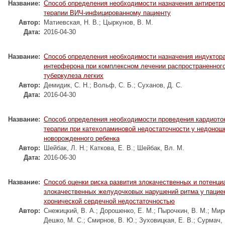
Название:
Способ определения необходимости назначения антиретр
терапии ВИЧ-инфицированному пациенту
Автор:
Матиевская, Н. В.
;
Цыркунов, В. М.
Дата:
2016-04-30
Название:
Способ определения необходимости назначения индуктор
интерферона при комплексном лечении распространенног
туберкулеза легких
Автор:
Демидик, С. Н.
;
Вольф, С. Б.
;
Суханов, Д. С.
Дата:
2016-04-30
Название:
Способ определения необходимости проведения кардиото
терапии при катехоламиновой недостаточности у недонош
новорожденного ребенка
Автор:
Шейбак, Л. Н.
;
Каткова, Е. В.
;
Шейбак, Вл. М.
Дата:
2016-06-30
Название:
Способ оценки риска развития злокачественных и потенци
злокачественных желудочковых нарушений ритма у пацие
хронической сердечной недостаточностью
Автор:
Снежицкий, В. А.
;
Дорошенко, Е. М.
;
Пырочкин, В. М.
;
Миро
Дешко, М. С.
;
Смирнов, В. Ю.
;
Зуховицкая, Е. В.
;
Сурмач, 