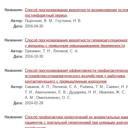
Название:
Способ прогнозирования вероятности возникновения осло
постинфарктный период
Автор:
Пырочкин, В. М.
;
Глуткина, Н. В.
Дата:
2016-04-30
Название:
Способ прогнозирования вероятности гиперкоагуляционног
у женщины с привычным невынашиванием беременности
Автор:
Гриневич, Т. Н.
;
Ляликов, С. А.
Дата:
2016-10-30
Название:
Способ прогнозирования эффективности профилактическо
иглорефлексотерапевтического воздействия у работника,
контактирующего с промышленным аэрозолем
Автор:
Сиваков, А. П.
;
Ляликов, С. А.
;
Рыбина, Т. М.
;
Саевич, Н. И
Т. И.
;
Амельченко, Е. В.
;
Дударева, Н. И.
;
Иванова, Ж. С.
;
А. М.
;
Омельяненко, О. С.
Дата:
2024-02-28
Название:
Способ профилактики кровотечений из аноректальных вар
пациентов с портальной гипертензией при операции азиго
разобщения