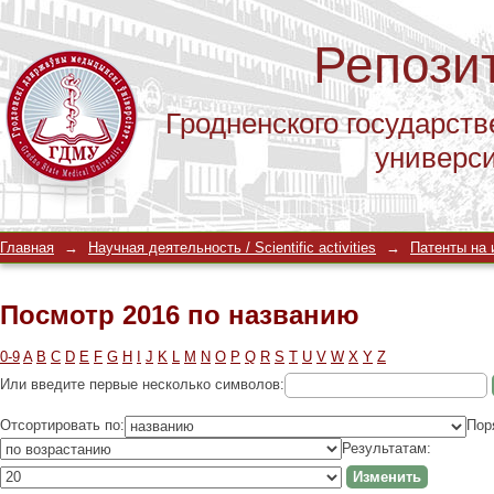
Репози
Гродненского государств
универс
Посмотр 2016 по названию
Главная
→
Научная деятельность / Scientific activities
→
Патенты на и
Посмотр 2016 по названию
0-9
A
B
C
D
E
F
G
H
I
J
K
L
M
N
O
P
Q
R
S
T
U
V
W
X
Y
Z
Или введите первые несколько символов:
Отсортировать по:
Пор
Результатам: