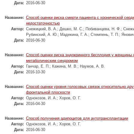
Дата:
2016-06-30
Название:
Способ оценки риска смерти пациента с хронической серд
недостаточностью
Автор:
Снежицкий, В. А.
;
Дешко, М. С.
;
Побиванцева, Н. Ф.
;
Снежи
Рубинский, А. Ю.
;
Мадекина, Г. А.
;
Стемпень, Т. П.
;
Янович
Дата:
2016-06-30
Название:
Способ оценки риска эндокринного бесплодия у женщины 
метаболическим синдромом
Автор:
Ганчар, Е. П.
;
Кажина, М. В.
;
Наумов, А. В.
Дата:
2016-10-30
Название:
Способ оценки уровня голосовых связок относительно дру
фронтальной плоскости
Автор:
Однокозов, И. А.
;
Хоров, О. Г.
Дата:
2016-04-30
Название:
Способ получения адипоцитов для аутотрансплантации
Автор:
Однокозов, И. А.
;
Хоров, О. Г.
Дата:
2016-06-30