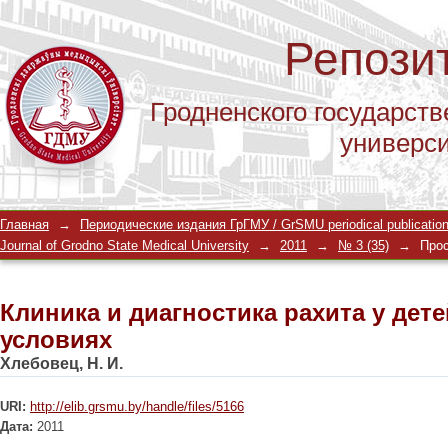
Репози
Гродненского государств
универс
Клиника и диагностика рахита у дет
Главная
→
Периодические издания ГрГМУ / GrSMU periodical publicatio
Journal of Grodno State Medical University
→
2011
→
№ 3 (35)
→
Про
Клиника и диагностика рахита у дет
условиях
Хлебовец, Н. И.
URI:
http://elib.grsmu.by/handle/files/5166
Дата:
2011