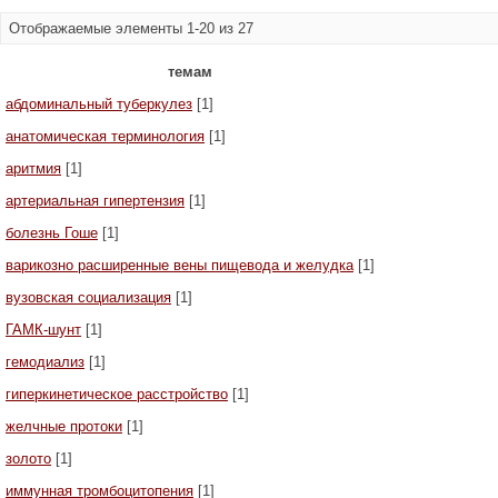
Отображаемые элементы 1-20 из 27
темам
абдоминальный туберкулез
[1]
анатомическая терминология
[1]
аритмия
[1]
артериальная гипертензия
[1]
болезнь Гоше
[1]
варикозно расширенные вены пищевода и желудка
[1]
вузовская социализация
[1]
ГАМК-шунт
[1]
гемодиализ
[1]
гиперкинетическое расстройство
[1]
желчные протоки
[1]
золото
[1]
иммунная тромбоцитопения
[1]