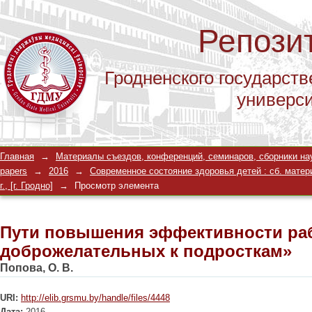
Репози
Гродненского государств
универс
Пути повышения эффективности раб
Главная
→
Материалы съездов, конференций, семинаров, сборники научны
подросткам»
papers
→
2016
→
Современное состояние здоровья детей : сб. матери
г., [г. Гродно]
→
Просмотр элемента
Пути повышения эффективности ра
доброжелательных к подросткам»
Попова, О. В.
URI:
http://elib.grsmu.by/handle/files/4448
Дата:
2016