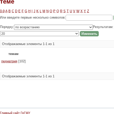
теме
0-9
A
B
C
D
E
F
G
H
I
J
K
L
M
N
O
P
Q
R
S
T
U
V
W
X
Y
Z
Или введите первые несколько символов:
Порядку:
Результатам:
Отображаемые элементы 1-1 из 1
темам
педиатрия
[102]
Отображаемые элементы 1-1 из 1
Главный сайт ГрГМУ