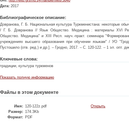
URI:
http://elib.grsmu.by/handle/files/3840
Дата:
2017
Библиографическое описание:
Довранова, Г. Б. Национальная культура Туркменистана: некоторые обы
/ Г. Б. Довранова // Язык Общество. Медицина : материалы XVI Респ
Общество. Медицина" и XIII Респ. науч.-практ. семинара "Формирова
учреждениях высшего образования при обучении языкам" / УО "Гродн.
Пустошило (отв. ред.) и др.]. – Гродно, 2017. – С. 120-122. – 1 эл. опт. ди
Ключевые слова:
традиции, культура туркменов
Показать полную информацию
Файлы в этом документе
Имя:
120-122z.pdf
Открыть
Размер:
174.3Kb
Формат:
PDF