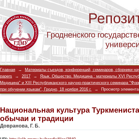
Репози
Гродненского государств
универс
Национальная культура Туркмениста
Главная
→
Материалы съездов, конференций, семинаров, сборники научны
papers
→
2017
→
Язык. Общество. Медицина : материалы XVI Респуб
Медицина" и XIII Республиканского научно-практического семинара "Ф
при обучении языкам", Гродно, 18 ноября 2016 г.
→
Просмотр элемента
Национальная культура Туркмениста
обычаи и традиции
Довранова, Г. Б.