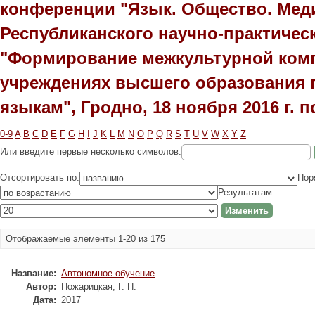
конференции "Язык. Общество. Медиц
Республиканского научно-практичес
"Формирование межкультурной комп
учреждениях высшего образования 
языкам", Гродно, 18 ноября 2016 г. 
0-9
A
B
C
D
E
F
G
H
I
J
K
L
M
N
O
P
Q
R
S
T
U
V
W
X
Y
Z
Или введите первые несколько символов:
Отсортировать по:
Пор
Результатам:
Отображаемые элементы 1-20 из 175
Название:
Автономное обучение
Автор:
Пожарицкая, Г. П.
Дата:
2017