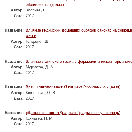
обрядовость туркмен
Автор:
Зулпиев, С.
Дата:
2017
Название:
Влияние индийских домашних обрядов санскар на соврем
жизни
Автор:
Гондалия, Ш.
Дата:
2017
Название:
Влияние латинского языка в фармацевтической терминоло
Автор:
Мурзаева, Д. А.
Дата:
2017
Название:
Врач и онкологический пациент (проблемы общения)
Автор:
Кизюкевич, О. В.
Дата:
2017
Название:
«Дажынкі» – свята ўраджаю (традыцыі і сучаснасць)
Автор:
Юхнавец, П. М.
Дата:
2017