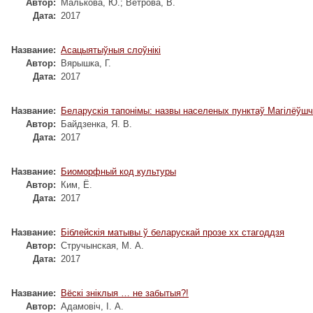
Автор:
Малькова, Ю.
;
Ветрова, В.
Дата:
2017
Название:
Асацыятыўныя слоўнікі
Автор:
Вярышка, Г.
Дата:
2017
Название:
Беларускія тапонімы: назвы населеных пунктаў Магілёўш
Автор:
Байдзенка, Я. В.
Дата:
2017
Название:
Биоморфный код культуры
Автор:
Ким, Ё.
Дата:
2017
Название:
Біблейскія матывы ў беларускай прозе xx стагоддзя
Автор:
Стручынская, М. А.
Дата:
2017
Название:
Вёскі зніклыя … не забытыя?!
Автор:
Адамовіч, І. А.