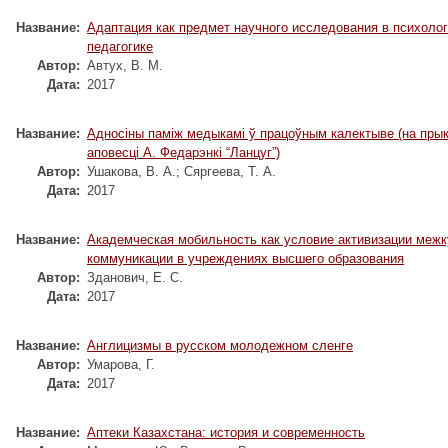
Название:
Адаптация как предмет научного исследования в психолог
педагогике
Автор:
Автух, В. М.
Дата:
2017
Название:
Адносіны паміж медыкамі ў працоўным калектыве (на пры
аповесці А. Федарэнкі “Ланцуг”)
Автор:
Ушакова, В. А.
;
Сяргеева, Т. А.
Дата:
2017
Название:
Академческая мобильность как условие активизации межк
коммуникации в учреждениях высшего образования
Автор:
Зданович, Е. С.
Дата:
2017
Название:
Англицизмы в русском молодежном сленге
Автор:
Умарова, Г.
Дата:
2017
Название:
Аптеки Казахстана: история и современность