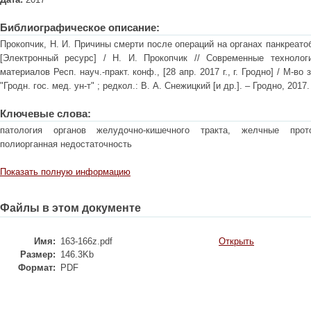
Библиографическое описание:
Прокопчик, Н. И. Причины смерти после операций на органах панкреато
[Электронный ресурс] / Н. И. Прокопчик // Современные технологи
материалов Респ. науч.-практ. конф., [28 апр. 2017 г., г. Гродно] / М-в
"Гродн. гос. мед. ун-т" ; редкол.: В. А. Снежицкий [и др.]. – Гродно, 2017.
Ключевые слова:
патология органов желудочно-кишечного тракта, желчные прото
полиорганная недостаточность
Показать полную информацию
Файлы в этом документе
Имя:
163-166z.pdf
Открыть
Размер:
146.3Kb
Формат:
PDF