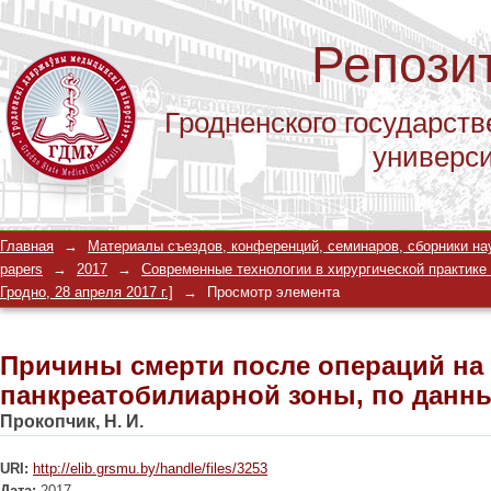
Репози
Гродненского государств
универс
Причины смерти после операций на 
Главная
→
Материалы съездов, конференций, семинаров, сборники научны
данным аутопсий
papers
→
2017
→
Современные технологии в хирургической практике 
Гродно, 28 апреля 2017 г.]
→
Просмотр элемента
Причины смерти после операций на 
панкреатобилиарной зоны, по данн
Прокопчик, Н. И.
URI:
http://elib.grsmu.by/handle/files/3253
Дата:
2017