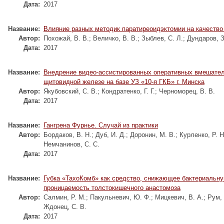
Дата:
2017
Название:
Влияние разных методик паратиреоидэктомии на качество
Автор:
Похожай, В. В.
;
Величко, В. В.
;
Зыблев, С. Л.
;
Дундаров, З
Дата:
2017
Название:
Внедрение видео-ассистированных оперативных вмешател
щитовидной железе на базе УЗ «10-я ГКБ» г. Минска
Автор:
Якубовский, С. В.
;
Кондратенко, Г. Г.
;
Черноморец, В. В.
Дата:
2017
Название:
Гангрена Фурнье. Случай из практики
Автор:
Бордаков, В. Н.
;
Дуб, И. Д.
;
Доронин, М. В.
;
Курленко, Р. Н
Немчанинов, С. С.
Дата:
2017
Название:
Губка «ТахоКомб» как средство, снижающее бактериальн
проницаемость толстокишечного анастомоза
Автор:
Салмин, Р. М.
;
Пакульневич, Ю. Ф.
;
Мицкевич, В. А.
;
Рум, 
Ждонец, С. В.
Дата:
2017