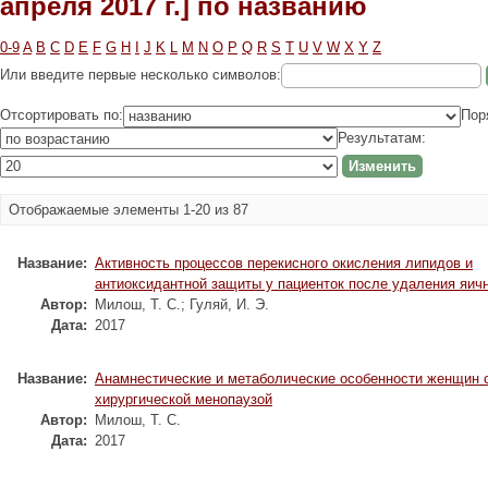
апреля 2017 г.] по названию
0-9
A
B
C
D
E
F
G
H
I
J
K
L
M
N
O
P
Q
R
S
T
U
V
W
X
Y
Z
Или введите первые несколько символов:
Отсортировать по:
Пор
Результатам:
Отображаемые элементы 1-20 из 87
Название:
Активность процессов перекисного окисления липидов и
антиоксидантной защиты у пациенток после удаления яич
Автор:
Милош, Т. С.
;
Гуляй, И. Э.
Дата:
2017
Название:
Анамнестические и метаболические особенности женщин 
хирургической менопаузой
Автор:
Милош, Т. С.
Дата:
2017