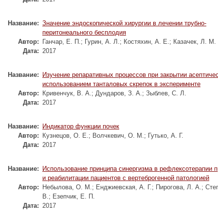
Название:
Значение эндоскопической хирургии в лечении трубно-
перитонеального бесплодия
Автор:
Ганчар, Е. П.
;
Гурин, А. Л.
;
Костяхин, А. Е.
;
Казачек, Л. М.
Дата:
2017
Название:
Изучение репаративных процессов при закрытии асептичес
использованием танталовых скрепок в эксперименте
Автор:
Кривенчук, В. А.
;
Дундаров, З. А.
;
Зыблев, С. Л.
Дата:
2017
Название:
Индикатор функции почек
Автор:
Кузнецов, О. Е.
;
Волчкевич, О. М.
;
Гутько, А. Г.
Дата:
2017
Название:
Использование принципа синергизма в рефлексотерапии п
и реабилитации пациентов с вертеброгенной патологией
Автор:
Небылова, О. М.
;
Енджиевская, А. Г.
;
Пирогова, Л. А.
;
Степ
В.
;
Езепчик, Е. П.
Дата:
2017