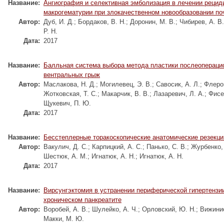
Название:
Ангиография и селективная эмболизация в лечении реци
макрогематурии при злокачественном новообразовании по
Автор:
Дуб, И. Д.
;
Бордаков, В. Н.
;
Доронин, М. В.
;
Чибирев, А. В.
Р. Н.
Дата:
2017
Название:
Балльная система выбора метода пластики послеопераци
вентральных грыж
Автор:
Маслакова, Н. Д.
;
Могилевец, Э. В.
;
Савосик, А. Л.
;
Флеров
Жотковская, Т. С.
;
Макарчик, В. В.
;
Лазаревич, Л. А.
;
Фисе
Щукевич, П. Ю.
Дата:
2017
Название:
Бесстеплерные торакоскопические анатомические резекци
Автор:
Вакулич, Д. С.
;
Карпицкий, А. С.
;
Панько, С. В.
;
Журбенко, 
Шестюк, А. М.
;
Игнатюк, А. Н.
;
Игнатюк, А. Н.
Дата:
2017
Название:
Вирсунгэктомия в устранении периферической гипертензи
хроническом панкреатите
Автор:
Воробей, А. В.
;
Шулейко, А. Ч.
;
Орловский, Ю. Н.
;
Вижинис
Макки, М. Ю.