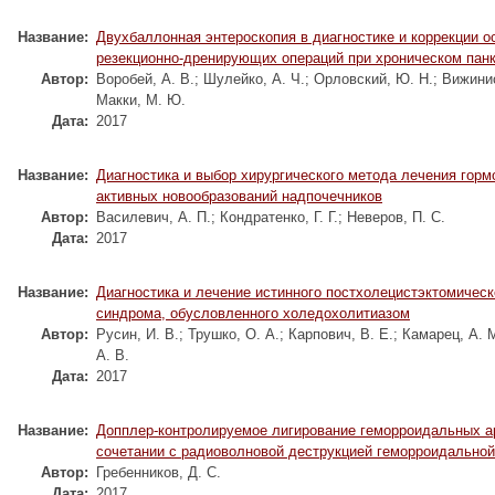
Название:
Двухбаллонная энтероскопия в диагностике и коррекции 
резекционно-дренирующих операций при хроническом пан
Автор:
Воробей, А. В.
;
Шулейко, А. Ч.
;
Орловский, Ю. Н.
;
Вижинис
Макки, М. Ю.
Дата:
2017
Название:
Диагностика и выбор хирургического метода лечения горм
активных новообразований надпочечников
Автор:
Василевич, А. П.
;
Кондратенко, Г. Г.
;
Неверов, П. С.
Дата:
2017
Название:
Диагностика и лечение истинного постхолецистэктомическ
синдрома, обусловленного холедохолитиазом
Автор:
Русин, И. В.
;
Трушко, О. А.
;
Карпович, В. Е.
;
Камарец, А. 
А. В.
Дата:
2017
Название:
Допплер-контролируемое лигирование геморроидальных а
сочетании с радиоволновой деструкцией геморроидальной
Автор:
Гребенников, Д. С.
Дата:
2017