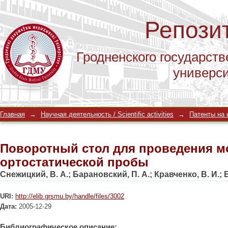
Репози
Гродненского государств
универс
Поворотный стол для проведения 
Главная
→
Научная деятельность / Scientific activities
→
Патенты на и
пробы
Поворотный стол для проведения 
ортостатической пробы
Снежицкий, В. А.
;
Барановский, П. А.
;
Кравченко, В. И.
;
URI:
http://elib.grsmu.by/handle/files/3002
Дата:
2005-12-29
Библиографическое описание: