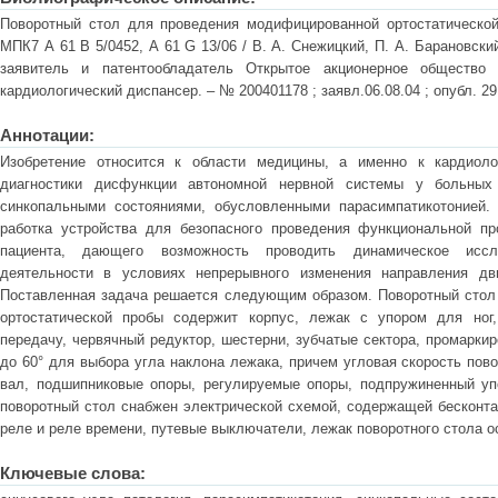
Поворотный стол для проведения модифицированной ортостатической 
МПК7 А 61 В 5/0452, А 61 G 13/06 / В. А. Снежицкий, П. А. Барановский
заявитель и патентообладатель Открытое акционерное общество "
кардиологический диспансер. – № 200401178 ; заявл.06.08.04 ; опубл. 29.
Аннотации:
Изобретение относится к области медицины, а именно к кардиоло
диагностики дисфункции автономной нервной системы у больных
синкопальными состояниями, обусловленными парасимпатикотонией. 
работка устройства для безопасного проведения функциональной п
пациента, дающего возможность проводить динамическое иссл
деятельности в условиях непрерывного изменения направления дв
Поставленная задача решается следующим образом. Поворотный стол
ортостатической пробы содержит корпус, лежак с упором для ног,
передачу, червячный редуктор, шестерни, зубчатые сектора, промаркир
до 60° для выбора угла наклона лежака, причем угловая скорость пово
вал, подшипниковые опоры, регулируемые опоры, подпружиненный упо
поворотный стол снабжен электрической схемой, содержащей бесконт
реле и реле времени, путевые выключатели, лежак поворотного стола
Ключевые слова: