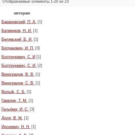
Отображаемые элементы 1-20 из 23
авторам
Барановский, П. А.
[1]
Батвинков, Н. И.
[1]
Белявский, Б. И.
[1]
Богданович, И. П.
[3]
Болтрукевич, С. И
[1]
Болтрукевич, С. И.
[2]
Виноградов, В. В.
[1]
Виноградов, С. В.
[1]
Вольф, С. Б.
[1]
Гарелик, Т. М.
[1]
Гельберг, И. С.
[3]
Доля, В. М.
[1]
Иоскевич, Н. Н.
[1]