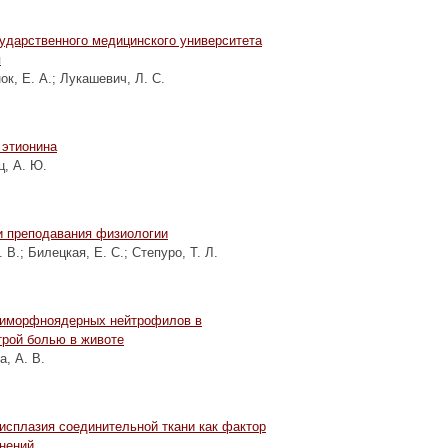
ударственного медицинского университета
я
к, Е. А.
;
Лукашевич, Л. С.
этионина
, А. Ю.
и преподавания физиологии
. В.
;
Билецкая, Е. С.
;
Степуро, Т. Л.
лиморфноядерных нейтрофилов в
трой болью в животе
, А. В.
сплазия соединительной ткани как фактор
нений