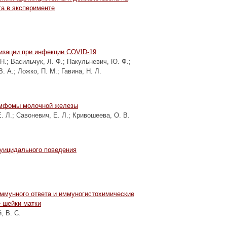
та в эксперименте
изации при инфекции COVID-19
 Н.
;
Васильчук, Л. Ф.
;
Пакульневич, Ю. Ф.
;
В. А.
;
Ложко, П. М.
;
Гавина, Н. Л.
имфомы молочной железы
. Л.
;
Савоневич, Е. Л.
;
Кривошеева, О. В.
суицидального поведения
ммунного ответа и иммуногистохимические
е шейки матки
, В. С.