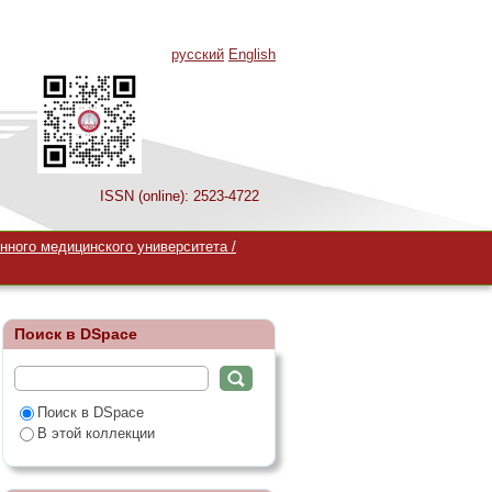
русский
English
ISSN (online): 2523-4722
нного медицинского университета /
Поиск в DSpace
Поиск в DSpace
В этой коллекции