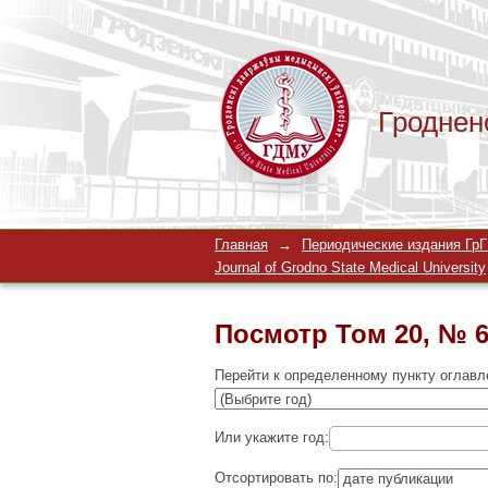
Гроднен
Посмотр Том 20, № 6
Главная
→
Периодические издания ГрГМ
Journal of Grodno State Medical University
Посмотр Том 20, № 6
Перейти к определенному пункту оглавл
Или укажите год:
Отсортировать по: