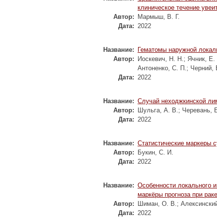
клиническое течение увеи
Автор:
Мармыш, В. Г.
Дата:
2022
Название:
Гематомы наружной локал
Автор:
Иоскевич, Н. Н.
;
Ячник, Е.
Антоненко, С. П.
;
Черний, 
Дата:
2022
Название:
Случай неходжкинской л
Автор:
Шульга, А. В.
;
Черевань, Е
Дата:
2022
Название:
Статистические маркеры 
Автор:
Букин, С. И.
Дата:
2022
Название:
Особенности локального и
маркёры прогноза при рак
Автор:
Шиман, О. В.
;
Алексинский
Дата:
2022