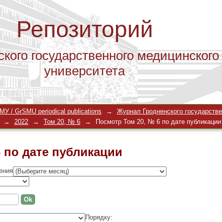
Репозиторий
ского государственного медицинского
университета
 по дате публикации
У / GrSMU periodical publications
→
Журнал Гродненского государстве
→
2022
→
Том 20, № 6
→
Посмотр Том 20, № 6 по дате публикации
 по дате публикации
ения
Порядку: