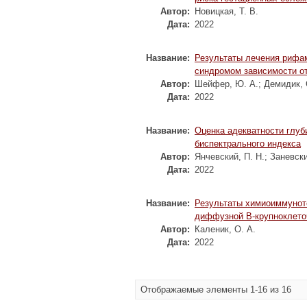
Автор:
Новицкая, Т. В.
Дата:
2022
Название:
Результаты лечения рифам
синдромом зависимости от
Автор:
Шейфер, Ю. А.
;
Демидик, 
Дата:
2022
Название:
Оценка адекватности глуб
биспектрального индекса
Автор:
Янчевский, П. Н.
;
Заневски
Дата:
2022
Название:
Результаты химиоиммунот
диффузной В-крупноклет
Автор:
Каленик, О. А.
Дата:
2022
Отображаемые элементы 1-16 из 16