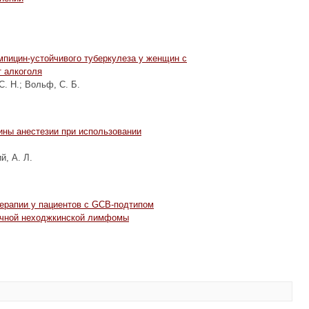
пицин-устойчивого туберкулеза у женщин с
 алкоголя
С. Н.
;
Вольф, С. Б.
ины анестезии при использовании
й, А. Л.
ерапии у пациентов с GCB-подтипом
очной неходжкинской лимфомы