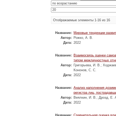
Отображаемые элементы 1-16 из 16
Название:
Мировые тенденции разви
Автор:
Рожко, А. В.
Дата:
2022
Название:
Взаимосвязь оценки самоа
типом межличностных отн
Автор:
Григорьева, И. В.
;
Ходжаев
Кононов, С. С.
Дата:
2022
Название:
Анализ наполнения дозим
регистра лиц, пострадавш
Автор:
Веялкин, И. В.
;
Дрозд, Е. 
Дата:
2022
Название:
Сравнительная оценка вли