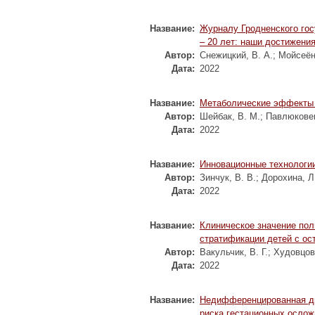
Название:
Журналу Гродненского гос
– 20 лет: наши достижени
Автор:
Снежицкий, В. А.
;
Мойсеёно
Дата:
2022
Название:
Метаболические эффекты 
Автор:
Шейбак, В. М.
;
Павлюковец
Дата:
2022
Название:
Инновационные технологи
Автор:
Зинчук, В. В.
;
Дорохина, Л
Дата:
2022
Название:
Клиническое значение по
стратификации детей с ос
Автор:
Вакульчик, В. Г.
;
Худовцова
Дата:
2022
Название:
Недифференцированная ди
риска гестационных ослож