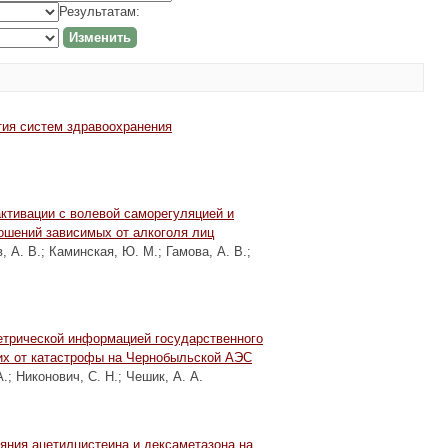
Результатам:
тия систем здравоохранения
ктивации с волевой саморегуляцией и
ошений зависимых от алкоголя лиц
, А. В.
;
Каминская, Ю. М.
;
Гамова, А. В.
;
етрической информацией государственного
их от катастрофы на Чернобыльской АЭС
А.
;
Никонович, С. Н.
;
Чешик, А. А.
яния ацетилцистеина и дексаметазона на