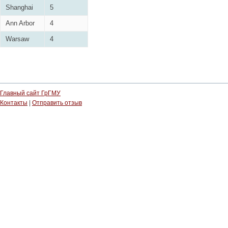
Shanghai
5
Ann Arbor
4
Warsaw
4
Главный сайт ГрГМУ
Контакты
|
Отправить отзыв