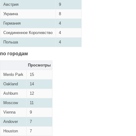
Австрия
9
Украина
8
Германия
4
Соединенное Королевство
4
Польша
4
по городам
Просмотры
Menlo Park
15
Oakland
14
Ashburn
12
Moscow
11
Vienna
9
Andover
7
Houston
7