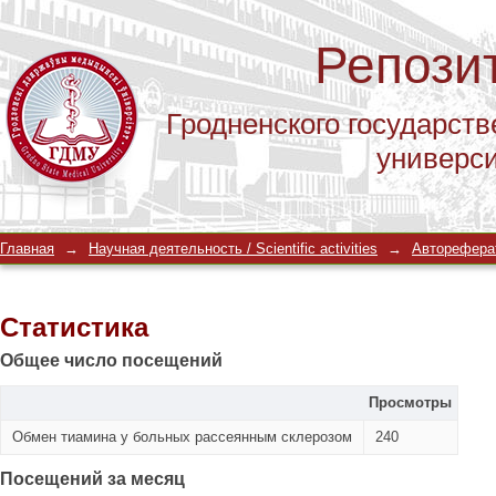
Репози
Гродненского государств
универс
Статистика
Главная
→
Научная деятельность / Scientific activities
→
Автореферат
Статистика
Общее число посещений
Просмотры
Обмен тиамина у больных рассеянным склерозом
240
Посещений за месяц