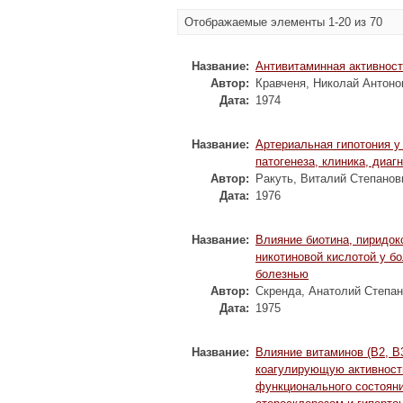
Отображаемые элементы 1-20 из 70
Название:
Антивитаминная активнос
Автор:
Кравченя, Николай Антоно
Дата:
1974
Название:
Артериальная гипотония у
патогенеза, клиника, диаг
Автор:
Ракуть, Виталий Степанов
Дата:
1976
Название:
Влияние биотина, пиридок
никотиновой кислотой у б
болезнью
Автор:
Скренда, Анатолий Степа
Дата:
1975
Название:
Влияние витаминов (B2, B3
коагулирующую активность
функционального состоян