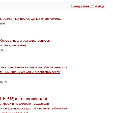
Следующая страница
ть различных производных окситиамина
вич
 беременных и рожениц (вопросы
ностика, лечение)
ич
сина, пангамата кальция на обеспеченность
ольных ишемической и гипертонической
нович
, H, B15) и кокарбоксилазы на
 крови и некоторые показатели
ия сердечно-сосудистой системы у больных