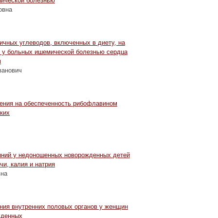
нической болезнью
овна
ичных углеводов, включенных в диету, на
в у больных ишемической болезнью сердца
м
ванович
чения на обеспеченность рибофлавином
ких
ч
яний у недоношенных новорожденных детей
чи, калия и натрия
вна
ния внутренних половых органов у женщин
жденных