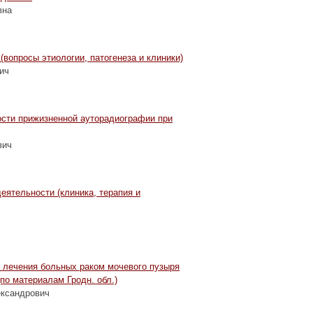
вна
(вопросы этиологии, патогенеза и клиники)
ич
ости прижизненной ауторадиографии при
вич
еятельности (клиника, терапия и
 лечения больных раком мочевого пузыря
(по материалам Гродн. обл.)
ександрович