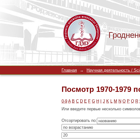
Гроднен
Посмотр 1970-1979 
Главная
→
Научная деятельность / Scien
Посмотр 1970-1979 
0-9
A
B
C
D
E
F
G
H
I
J
K
L
M
N
O
P
Q
R
Или введите первые несколько символо
Отсортировать по: