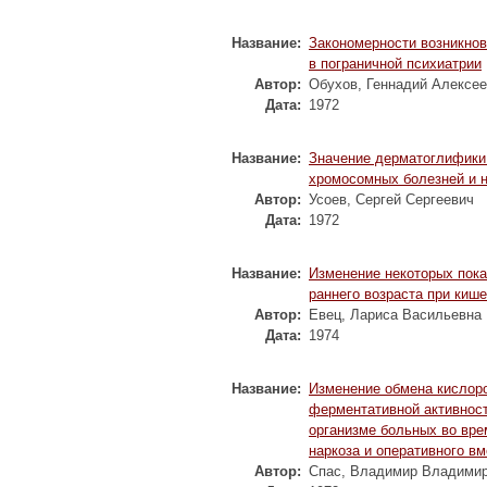
Название:
Закономерности возникнов
в пограничной психиатрии
Автор:
Обухов, Геннадий Алексе
Дата:
1972
Название:
Значение дерматоглифики
хромосомных болезней и 
Автор:
Усоев, Сергей Сергеевич
Дата:
1972
Название:
Изменение некоторых пока
раннего возраста при киш
Автор:
Евец, Лариса Васильевна
Дата:
1974
Название:
Изменение обмена кислоро
ферментативной активност
организме больных во вре
наркоза и оперативного в
Автор:
Спас, Владимир Владими