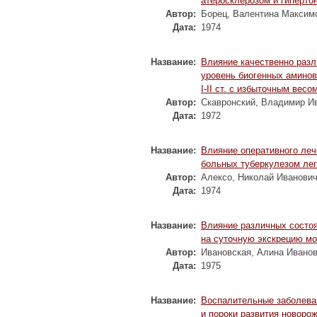
атеросклерозом и гиперто
Автор:
Борец, Валентина Максим
Дата:
1974
Название:
Влияние качественно разл
уровень биогенных амино
I-II ст. с избыточным весо
Автор:
Скавронский, Владимир И
Дата:
1972
Название:
Влияние оперативного ле
больных туберкулезом лег
Автор:
Алексо, Николай Иванови
Дата:
1974
Название:
Влияние различных состо
на суточную экскрецию мо
Автор:
Ивановская, Алина Ивано
Дата:
1975
Название:
Воспалительные заболева
и пороки развития новоро