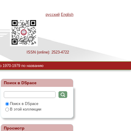
русский
English
ISSN (online): 2523-4722
р 1970-1979 по названию
Поиск в DSpace
Поиск в DSpace
В этой коллекции
Просмотр