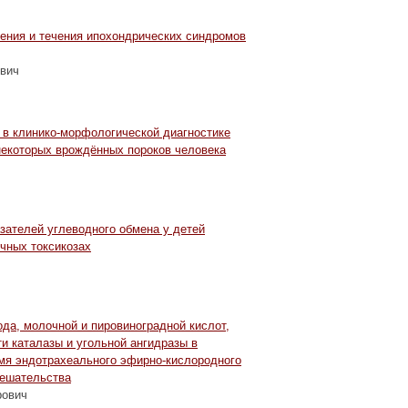
ения и течения ипохондрических синдромов
евич
 в клинико-морфологической диагностике
некоторых врождённых пороков человека
зателей углеводного обмена у детей
ечных токсикозах
да, молочной и пировиноградной кислот,
и каталазы и угольной ангидразы в
мя эндотрахеального эфирно-кислородного
мешательства
рович