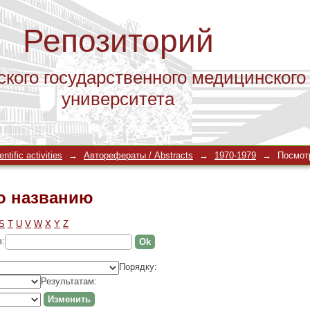
Репозиторий
ского государственного медицинского
университета
по названию
tific activities
→
Авторефераты / Abstracts
→
1970-1979
→
Посмот
по названию
S
T
U
V
W
X
Y
Z
в:
Порядку:
Результатам: