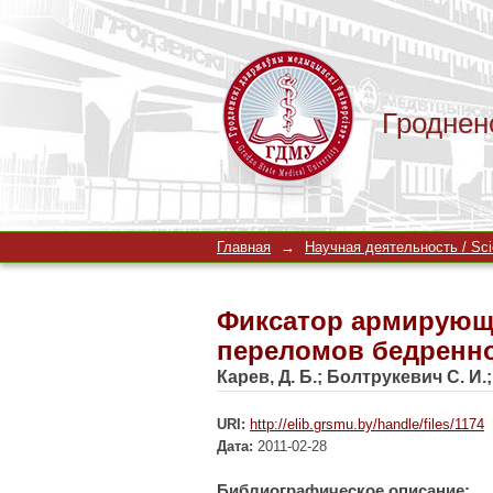
Гроднен
Фиксатор армирующ
Главная
→
Научная деятельность / Scien
кости
Фиксатор армирующ
переломов бедренно
Карев, Д. Б.
;
Болтрукевич С. И.
URI:
http://elib.grsmu.by/handle/files/1174
Дата:
2011-02-28
Библиографическое описание: