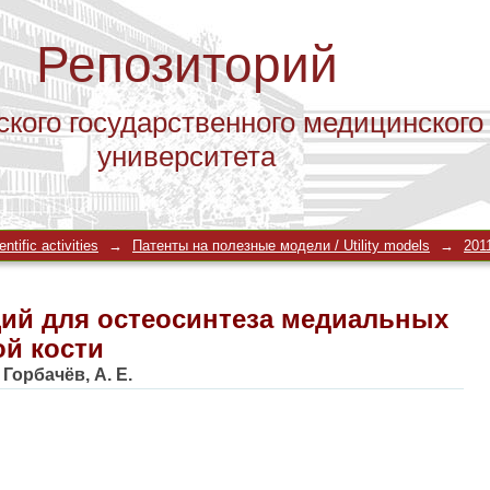
Репозиторий
ского государственного медицинского
университета
ий для остеосинтеза медиальных п
tific activities
→
Патенты на полезные модели / Utility models
→
201
ий для остеосинтеза медиальных
й кости
;
Горбачёв, А. Е.