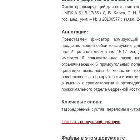
Фиксатор армирующий для остеосинтеза 
: МПК А 61 В 17/58 / Д. Б. Карев, С. И.
гос. мед. ун-т. – № u 20100577 ; заявл. 2
Аннотации:
Представлен фиксатор армирующий
представляющий собой конструкцию дли
полый цилиндр диаметром 15-17 мм, 
имеются 6 прямоугольных пазов шир
ограничивающих 6 прямоугольных лопас
цилиндре выполнены 6 лопастей тре
расположенных по окружности и изогнут
а именно к травматологии и ортопеди
проксимального отдела бедренной кости
Ключевые слова:
тазобедренный сустав, переломы внутри
Показать полную информацию
Файлы в этом документе