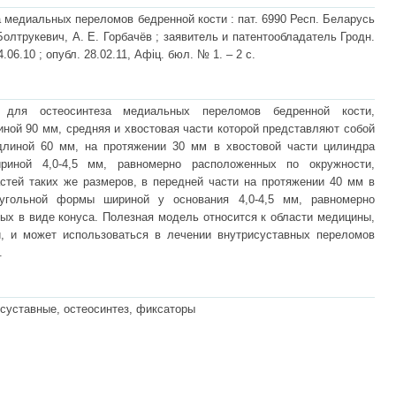
медиальных переломов бедренной кости : пат. 6990 Респ. Беларусь
 Болтрукевич, А. Е. Горбачёв ; заявитель и патентообладатель Гродн.
4.06.10 ; опубл. 28.02.11, Афіц. бюл. № 1. – 2 с.
 для остеосинтеза медиальных переломов бедренной кости,
ной 90 мм, средняя и хвостовая части которой представляют собой
длиной 60 мм, на протяжении 30 мм в хвостовой части цилиндра
иной 4,0-4,5 мм, равномерно расположенных по окружности,
тей таких же размеров, в передней части на протяжении 40 мм в
угольной формы шириной у основания 4,0-4,5 мм, равномерно
ых в виде конуса. Полезная модель относится к области медицины,
и, и может использоваться в лечении внутрисуставных переломов
.
суставные, остеосинтез, фиксаторы