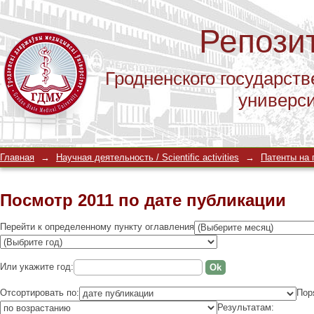
Репози
Гродненского государств
универс
Посмотр 2011 по дате публикации
Главная
→
Научная деятельность / Scientific activities
→
Патенты на п
Посмотр 2011 по дате публикации
Перейти к определенному пункту оглавления
Или укажите год:
Отсортировать по:
Пор
Результатам: