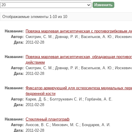
Отображаемые элементы 1-10 из 10
Название:
Повязка марлевая антисептическая с противогрибковым д
Автор:
Смотрин, С. М.
;
Довнар, Р. И.
;
Васильков, А. Ю.
;
Иоскевич,
Дата:
2011-02-28
Название:
Повязка марлевая антисептическая, обладающая противо
действием
Автор:
Смотрин, С. М.
;
Довнар, Р. И.
;
Васильков, А. Ю.
;
Иоскевич,
Дата:
2011-02-28
Название:
Фиксатор армирующий для остеосинтеза медиальных пер
бедренной кости
Автор:
Карев, Д. Б.
;
Болтрукевич С. И.
;
Горбачёв, А. Е.
Дата:
2011-02-28
Название:
Стеклянный плантограф
Автор:
Аносов, В. С.
;
Михович, М. С.
;
Бондарев, А. И.
Дата:
2011-02-28