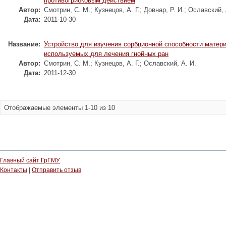
противогрибковым действием
Автор:
Смотрин, С. М.
;
Кузнецов, А. Г.
;
Довнар, Р. И.
;
Ославский, 
Дата:
2011-10-30
Название:
Устройство для изучения сорбционной способности матер
используемых для лечения гнойных ран
Автор:
Смотрин, С. М.
;
Кузнецов, А. Г.
;
Ославский, А. И.
Дата:
2011-12-30
Отображаемые элементы 1-10 из 10
Главный сайт ГрГМУ
Контакты
|
Отправить отзыв