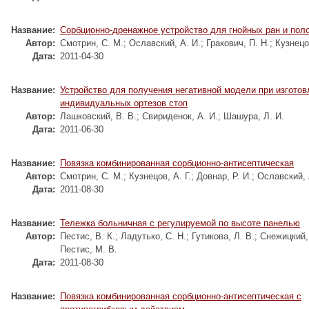
Название:
Сорбционно-дренажное устройство для гнойных ран и пол
Автор:
Смотрин, С. М.
;
Ославский, А. И.
;
Гракович, П. Н.
;
Кузнецов
Дата:
2011-04-30
Название:
Устройство для получения негативной модели при изготов
индивидуальных ортезов стоп
Автор:
Лашковский, В. В.
;
Свириденок, А. И.
;
Шашура, Л. И.
Дата:
2011-06-30
Название:
Повязка комбинированная сорбционно-антисептическая
Автор:
Смотрин, С. М.
;
Кузнецов, А. Г.
;
Довнар, Р. И.
;
Ославский, 
Дата:
2011-08-30
Название:
Тележка больничная с регулируемой по высоте панелью
Автор:
Пестис, В. К.
;
Ладутько, С. Н.
;
Гутикова, Л. В.
;
Снежицкий,
Пестис, М. В.
Дата:
2011-08-30
Название:
Повязка комбинированная сорбционно-антисептическая с