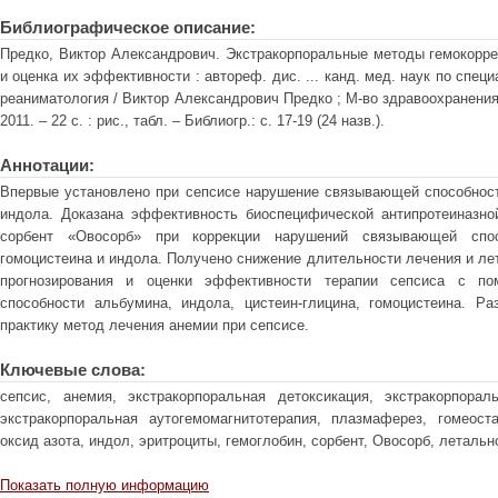
Библиографическое описание:
Предко, Виктор Александрович. Экстракорпоральные методы гемокорре
и оценка их эффективности : автореф. дис. ... канд. мед. наук по специ
реаниматология / Виктор Александрович Предко ; М-во здравоохранени
2011. – 22 с. : рис., табл. – Библиогр.: с. 17-19 (24 назв.).
Аннотации:
Впервые установлено при сепсисе нарушение связывающей способност
индола. Доказана эффективность биоспецифической антипротеиназно
сорбент «Овосорб» при коррекции нарушений связывающей спос
гомоцистеина и индола. Получено снижение длительности лечения и ле
прогнозирования и оценки эффективности терапии сепсиса с п
способности альбумина, индола, цистеин-глицина, гомоцистеина. Р
практику метод лечения анемии при сепсисе.
Ключевые слова:
сепсис, анемия, экстракорпоральная детоксикация, экстракорпорал
экстракорпоральная аутогемомагнитотерапия, плазмаферез, гомеоста
оксид азота, индол, эритроциты, гемоглобин, сорбент, Овосорб, летальн
Показать полную информацию