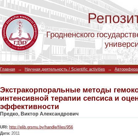
Репози
Гродненского государств
универс
Экстракорпоральные методы гемоко
Главная
→
Научная деятельность / Scientific activities
→
Автореферат
и оценка их эффективности
Экстракорпоральные методы гемоко
интенсивной терапии сепсиса и оцен
эффективности
Предко, Виктор Александрович
URI:
http://elib.grsmu.by/handle/files/956
Дата:
2011