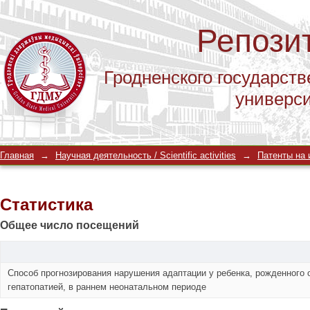
Репози
Гродненского государств
универс
Статистика
Главная
→
Научная деятельность / Scientific activities
→
Патенты на и
Статистика
Общее число посещений
Способ прогнозирования нарушения адаптации у ребенка, рожденного 
гепатопатией, в раннем неонатальном периоде