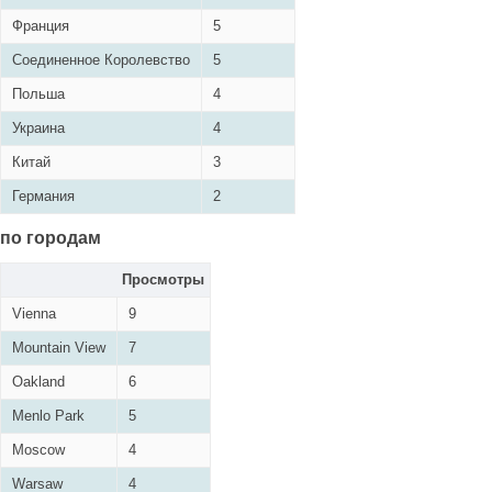
Франция
5
Соединенное Королевство
5
Польша
4
Украина
4
Китай
3
Германия
2
по городам
Просмотры
Vienna
9
Mountain View
7
Oakland
6
Menlo Park
5
Moscow
4
Warsaw
4