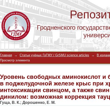
Репози
Гродненского государств
универс
Уровень свободных аминокислот и 
Главная
→
Статьи учёных ГрГМУ / GrSMU science articles
→
В издани
железе крыс при хронической инток
Просмотр элемента
совместно с динилом: возможная к
Уровень свободных аминокислот и 
в поджелудочной железе крыс при 
интоксикации свинцом, а также сви
динилом: возможная коррекция тау
Гуща, В. К.
;
Дорошенко, Е. М.