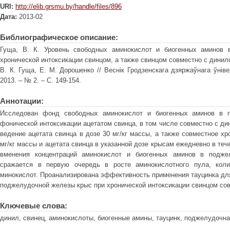
URI:
http://elib.grsmu.by/handle/files/896
Дата:
2013-02
Библиографическое описание:
Гуща, В. К. Уровень свободных аминокислот и биогенных аминов 
хронической интоксикации свинцом, а также свинцом совместно с динил
В. К. Гуща, Е. М. Дорошенко // Веснік Гродзенскага дзяржаўнага ўніве
2013. – № 2. – С. 149-154.
Аннотации:
Исследован фонд свободных аминокислот и биогенных аминов в 
фонической интоксикации ацетатом свинца, в том числе совместно с ди
ведение ацетата свинца в дозе 30 мг/кг массы, а также совместное хр
мг/кг массы и ацетата свинца в указанной дозе крысам ежедневно в те
вменения концентраций аминокислот и биогенных аминов в подже
сражается в первую очередь в росте аминокислотного пула, кол
минокислот. Проанализирована эффективность применения тауцинка дл
поджелудочной железы крыс при хронической интоксикации свинцом со
Ключевые слова:
динил, свинец, аминокислоты, биогенные амины, тауцинк, поджелудочна