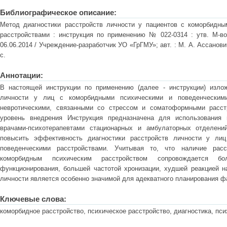
Библиографическое описание:
Метод диагностики расстройств личности у пациентов с коморбидны
расстройствами : инструкция по применению № 022-0314 : утв. М-в
06.06.2014 / Учреждение-разработчик УО «ГрГМУ»; авт. : М. А. Ассанович
с.
Аннотации:
В настоящей инструкции по применению (далее - инструкции) излож
личности у лиц с коморбидными психическими и поведенческими
невротическими, связанными со стрессом и соматоформными расст
уровень внедрения Инструкция предназначена для использования в
врачами-психотерапевтами стационарных и амбулаторных отделени
повысить эффективность диагностики расстройств личности у ли
поведенческими расстройствами. Учитывая то, что наличие рас
коморбидным психическим расстройством сопровождается бо
функционирования, большей частотой хронизации, худшей реакцией на
личности является особенно значимой для адекватного планирования фа
Ключевые слова:
коморбидное расстройство, психическое расстройство, диагностика, пси