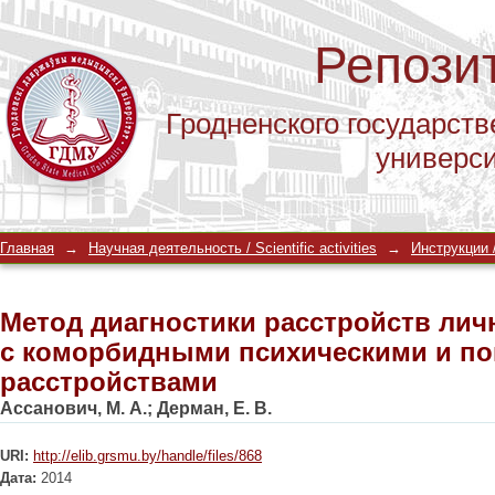
Репози
Гродненского государств
универс
Метод диагностики расстройств лич
Главная
→
Научная деятельность / Scientific activities
→
Инструкции /
психическими и поведенческими ра
Метод диагностики расстройств лич
с коморбидными психическими и п
расстройствами
Ассанович, М. А.
;
Дерман, Е. В.
URI:
http://elib.grsmu.by/handle/files/868
Дата:
2014