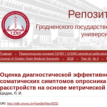
Репози
Гродненского государств
универс
Oценка диагностической эффективн
Главная
→
Периодические издания ГрГМУ / GrSMU periodical publicatio
опросника невротических расстройс
Journal of Grodno State Medical University
→
2018
→
Том 16, № 4
→
Oценка диагностической эффективн
соматических симптомов опросника
расстройств на основе метрической
Цидик, Л. И.
URI:
http://elib.grsmu.by/handle/files/8202