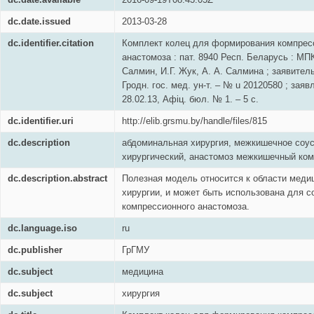
dc.date.issued
2013-03-28
dc.identifier.citation
Комплект колец для формирования компрес
анастомоза : пат. 8940 Респ. Беларусь : МПК 
Салмин, И.Г. Жук, А. А. Салмина ; заявител
Гродн. гос. мед. ун-т. – № u 20120580 ; заявл
28.02.13, Афіц. бюл. № 1. – 5 с.
dc.identifier.uri
http://elib.grsmu.by/handle/files/815
dc.description
абдоминальная хирургия, межкишечное соус
хирургический, анастомоз межкишечный ко
dc.description.abstract
Полезная модель относится к области медиц
хирургии, и может быть использована для 
компрессионного анастомоза.
dc.language.iso
ru
dc.publisher
ГрГМУ
dc.subject
медицина
dc.subject
хирургия