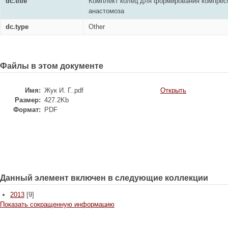
dc.title
Комплект колец для формирования компрес
анастомоза
dc.type
Other
Файлы в этом документе
Имя:
Жук И. Г..pdf
Открыть
Размер:
427.2Kb
Формат:
PDF
Данный элемент включен в следующие коллекции
2013
[9]
Показать сокращенную информацию