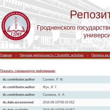
Репози
Гродненского государств
универс
Комплект колец для формирования 
Главная
→
Научная деятельность / Scientific activities
→
Патенты на п
анастомоза
Показать сокращенную информацию
dc.contributor.author
Салмин, Р. М.
dc.contributor.author
Жук, И. Г.
dc.contributor.author
Салмина, А. А.
dc.date.accessioned
2016-09-19T08:43:05Z
dc.date.available
2016-09-19T08:43:05Z