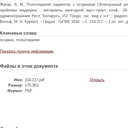
Жигар, А. М. Психотерапия пациентов с псориазом [Электронный ре
проблемы медицины : материалы ежегодной науч.-практ. конф., 28-2
здравоохранения Респ. Беларусь, УО "Гродн. гос. мед.у н-т" ; [редкол.
Вольф, М. Н. Курбат]. – Гродно : ГрГМУ, 2016. – С. 214-217. – 1 эл. опт. д
Ключевые слова:
псориаз, психотерапия
Показать полную информацию
Файлы в этом документе
Имя:
214-217.pdf
Открыть
Размер:
175.3Kb
Формат:
PDF