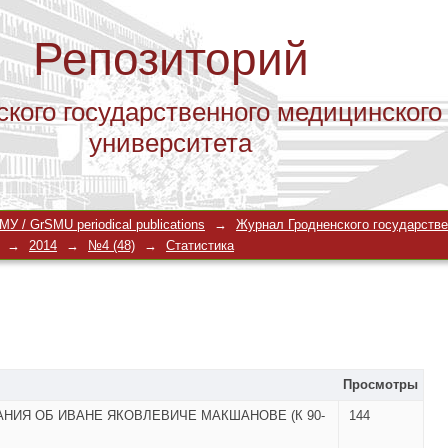
Репозиторий
ского государственного медицинского
университета
У / GrSMU periodical publications
→
Журнал Гродненского государстве
→
2014
→
№4 (48)
→
Статистика
Просмотры
НИЯ ОБ ИВАНЕ ЯКОВЛЕВИЧЕ МАКШАНОВЕ (К 90-
144