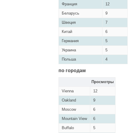
Франция
12
Беларусь
9
Швеция
7
Китай
6
Германия
5
Украина
5
Польша
4
по городам
Просмотры
Vienna
12
Oakland
9
Moscow
6
Mountain View
6
Buffalo
5