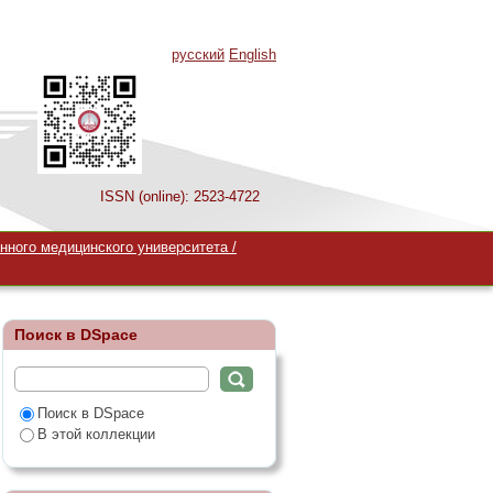
русский
English
ISSN (online): 2523-4722
нного медицинского университета /
Поиск в DSpace
Поиск в DSpace
В этой коллекции