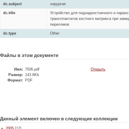
dc.subject
хирургия
dc.title
Устройство для поднадкостничного и парао
трансплантатов костного матрикса при зам
переломов
dc.type
Other
Файлы в этом документе
Имя:
7506.pdf
Открыть
Размер:
143.8Kb
Формат:
PDF
Данный элемент включен в следующие коллекции
2005
[12]