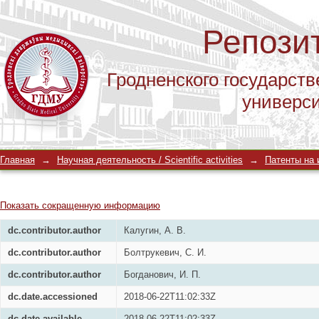
Репози
Гродненского государств
универс
Устройство для поднадкостничного 
Главная
→
Научная деятельность / Scientific activities
→
Патенты на и
трансплантатов костного матрикса
Показать сокращенную информацию
dc.contributor.author
Калугин, А. В.
dc.contributor.author
Болтрукевич, С. И.
dc.contributor.author
Богданович, И. П.
dc.date.accessioned
2018-06-22T11:02:33Z
dc.date.available
2018-06-22T11:02:33Z