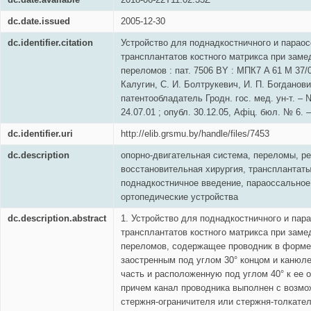
dc.date.issued
2005-12-30
dc.identifier.citation
Устройство для поднадкостничного и парао
трансплантатов костного матрикса при зам
переломов : пат. 7506 BY : МПК7 A 61 M 37/00
Калугин, С. И. Болтрукевич, И. П. Богданови
патентообладатель Гродн. гос. мед. ун-т. – 
24.07.01 ; опубл. 30.12.05, Афіц. бюл. № 6. –
dc.identifier.uri
http://elib.grsmu.by/handle/files/7453
dc.description
опорно-двигательная система, переломы, ре
восстановительная хирургия, трансплантаты
поднадкостничное введение, параоссальное
ортопедические устройства
dc.description.abstract
1. Устройство для поднадкостничного и пар
трансплантатов костного матрикса при зам
переломов, содержащее проводник в форме
заостренным под углом 30° концом и каню
часть и расположенную под углом 40° к ее 
причем канал проводника выполнен с возмо
стержня-ограничителя или стержня-толкател