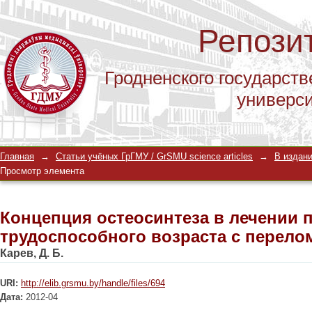
Репози
Гродненского государств
универс
Концепция остеосинтеза в лечении 
Главная
→
Статьи учёных ГрГМУ / GrSMU science articles
→
В издани
переломами шейки бедра
Просмотр элемента
Концепция остеосинтеза в лечении 
трудоспособного возраста с перело
Карев, Д. Б.
URI:
http://elib.grsmu.by/handle/files/694
Дата:
2012-04