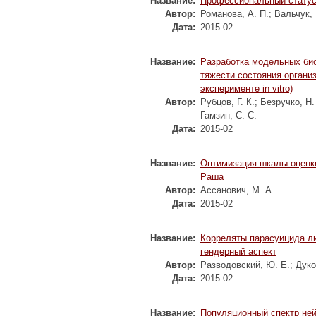
Название:
Профессиональный статус
Автор:
Романова, А. П.
;
Вальчук, 
Дата:
2015-02
Название:
Разработка модельных био
тяжести состояния органи
эксперименте in vitro)
Автор:
Рубцов, Г. К.
;
Безручко, Н.
Гамзин, С. С.
Дата:
2015-02
Название:
Оптимизация шкалы оценк
Раша
Автор:
Ассанович, М. А
Дата:
2015-02
Название:
Корреляты парасуицида ли
гендерный аспект
Автор:
Разводовский, Ю. Е.
;
Дуко
Дата:
2015-02
Название:
Популяционный спектр не