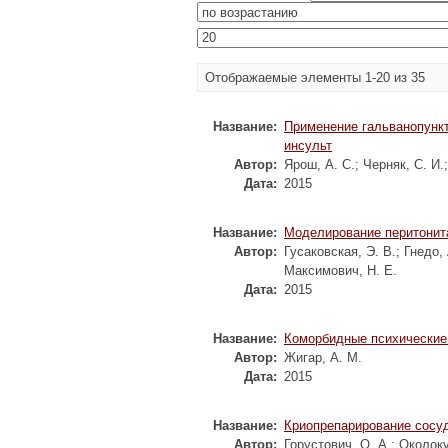
Отображаемые элементы 1-20 из 35
Название:
Применение гальванопункт
инсульт
Автор:
Ярош, А. С.
;
Черняк, С. И.
Дата:
2015
Название:
Моделирование перитонит
Автор:
Гусаковская, Э. В.
;
Гнедо, 
Максимович, Н. Е.
Дата:
2015
Название:
Коморбидные психические 
Автор:
Жигар, А. М.
Дата:
2015
Название:
Криопрепарирование сосу
Автор:
Горустович, О. А.
;
Околоку