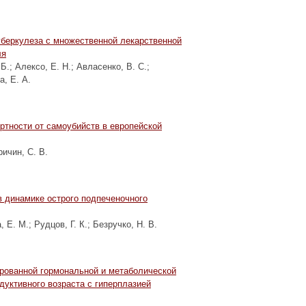
уберкулеза с множественной лекарственной
ля
 Б.
;
Алексо, Е. Н.
;
Авласенко, В. С.
;
а, Е. А.
ртности от самоубийств в европейской
ичин, С. В.
в динамике острого подпеченочного
, Е. М.
;
Рудцов, Г. К.
;
Безручко, Н. В.
ованной гормональной и метаболической
дуктивного возраста с гиперплазией