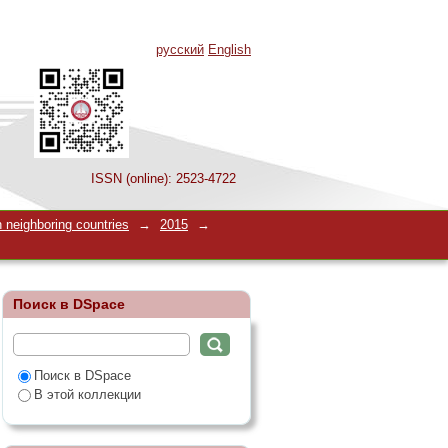
русский
English
ISSN (online): 2523-4722
 neighboring countries
→
2015
→
Поиск в DSpace
Поиск в DSpace
В этой коллекции