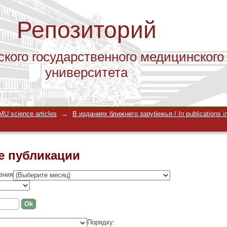
Репозиторий
ского государственного медицинского
университета
е публикации
U science articles
→
В изданиях ближнего зарубежья / In publications in
е публикации
ения
Порядку: