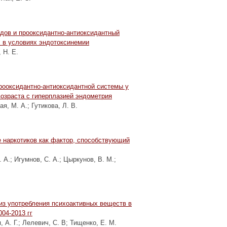
дов и прооксидантно-антиоксидантный
 в условиях эндотоксинемии
 Н. Е.
рооксидантно-антиоксидантной системы у
озраста с гиперплазией эндометрия
ая, М. А.
;
Гутикова, Л. В.
 наркотиков как фактор, способствующий
. А.
;
Игумнов, С. А.
;
Цыркунов, В. М.
;
из употребления психоактивных веществ в
04-2013 гг
 А. Г.
;
Лелевич, С. В
;
Тищенко, Е. М.