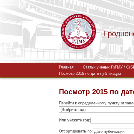
Гроднен
Посмотр 2015 по дат
Главная
→
Статьи учёных ГрГМУ / GrSM
Посмотр 2015 по дате публикации
Посмотр 2015 по дат
Перейти к определенному пункту оглавл
Или укажите год:
Отсортировать по: