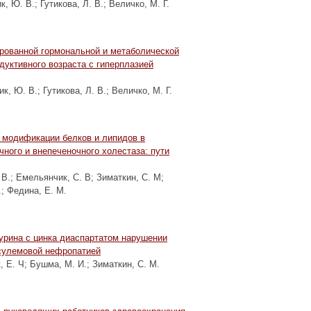
к, Ю. В.
;
Гутикова, Л. В.
;
Величко, М. Г.
ованной гормональной и метаболической
дуктивного возраста с гиперплазией
ик, Ю. В.
;
Гутикова, Л. В.
;
Величко, М. Г.
 модификации белков и липидов в
чного и внепеченочного холестаза: пути
 В.
;
Емельянчик, С. В
;
Зиматкин, С. М
;
.
;
Федина, Е. М.
урина с цинка диаспартатом нарушении
 сулемовой нефропатией
, Е. Ч
;
Бушма, М. И.
;
Зиматкин, С. М.