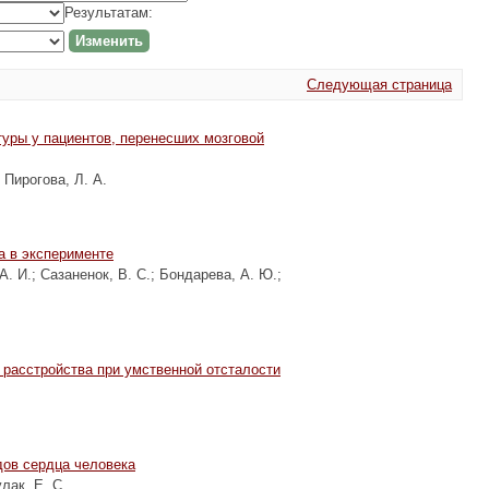
Результатам:
Следующая страница
уры у пациентов, перенесших мозговой
;
Пирогова, Л. А.
а в эксперименте
А. И.
;
Сазаненок, В. С.
;
Бондарева, А. Ю.
;
расстройства при умственной отсталости
дов сердца человека
лак, Е. С.