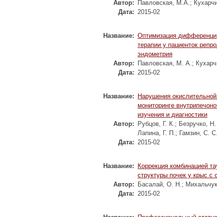
Автор:
Павловская, М.А.
;
Кухарчи
Дата:
2015-02
Название:
Оптимизация дифференцир
терапии у пациенток репро
эндометрия
Автор:
Павловская, М. А.
;
Кухарч
Дата:
2015-02
Название:
Нарушения окислительной
мониторинге внутрипечоно
изучения и диагностики
Автор:
Рубцов, Г. К.
;
Безручко, Н.
Лапина, Г. П.
;
Гамзин, С. С
Дата:
2015-02
Название:
Коррекция комбинацией та
структуры почек у крыс с
Автор:
Басалай, О. Н.
;
Михальчук
Дата:
2015-02