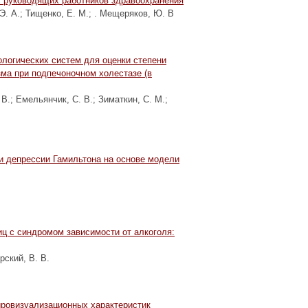
 руководящих работников здравоохранения
Э. А.
;
Тищенко, Е. М.
;
. Мещеряков, Ю. В
логических систем для оценки степени
зма при подпечоночном холестазе (в
 В.
;
Емельянчик, С. В.
;
Зиматкин, С. М.
;
и депрессии Гамильтона на основе модели
ц с синдромом зависимости от алкоголя:
рский, В. В.
йровизуализационных характеристик