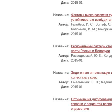
Дата:
2015-01
Название:
Факторы риска развития т
устойчивостью возбудите
Автор:
Гельберг, И. С.
;
Вольф, С.
Коломиец, В. М.
;
Коноркин
Дата:
2015-01
Название:
Региональный паттерн сме
части России и Беларуси
Автор:
Разводовский, Ю.Е.
;
Кондр
Дата:
2015-01
Название:
Эндогенная интоксикация 
холестаза у крыс
Автор:
Емельянчик, С. В.
;
Федина
Дата:
2015-01
Название:
Оптимизация дифференцир
терапии у пациенток репро
эндометрия