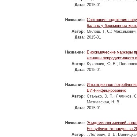
Дата:
2015-01
Название:
Состояние эндотелия сосу
баланс у беременных крыс
Автор:
Милош, Т. С.
;
Максимович,
Дата:
2015-01
Название:
Биохимические маркеры п
женщин репродуктивного в
Автор:
Кухарчик, Ю. В.
;
Павловск
Дата:
2015-01
Название:
Инъекционное потребление
ВИЧ-инфицированию
Автор:
Станько, Э. П.
;
Ляликов, С
Матиевская, Н. В.
Дата:
2015-01
Название:
Эпидемиологический анал
Республике Беларусь за 20
Автор:
. Лелевич, В. В
;
Винницкая,