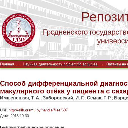
Репози
Гродненского государств
универс
Способ дифференциальной диагности
Главная
→
Научная деятельность / Scientific activities
→
Патенты на и
с сахарным диабетом
Способ дифференциальной диагнос
макулярного отёка у пациента с са
Имшенецкая, Т. А.
;
Заборовский, И. Г.
;
Семак, Г. Р.
;
Барцев
URI:
http://elib.grsmu.by/handle/files/607
Дата:
2015-10-30
Библиографическое описание: