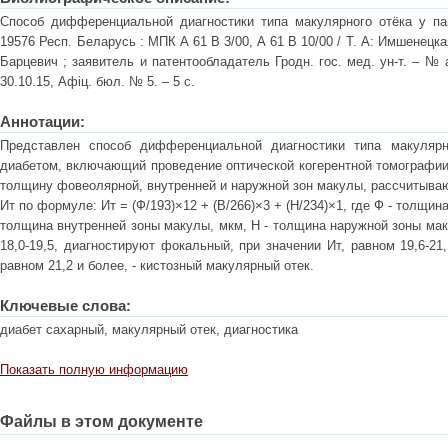
Способ дифференциальной диагностики типа макулярного отёка у па
19576 Респ. Беларусь : МПК A 61 В 3/00, A 61 В 10/00 / Т. А: Имшенецкая,
Барцевич ; заявитель и патентообладатель Гродн. гос. мед. ун-т. – № a
30.10.15, Афіц. бюл. № 5. – 5 с.
Аннотации:
Представлен способ дифференциальной диагностики типа макулярн
диабетом, включающий проведение оптической когерентной томографии
толщину фовеолярной, внутренней и наружной зон макулы, рассчитываю
Ит по формуле: Ит = (Ф/193)×12 + (В/266)×3 + (Н/234)×1, где Ф - толщи
толщина внутренней зоны макулы, мкм, H - толщина наружной зоны маку
18,0-19,5, диагностируют фокальный, при значении Ит, равном 19,6-21
равном 21,2 и более, - кистозный макулярный отек.
Ключевые слова:
диабет сахарный, макулярный отек, диагностика
Показать полную информацию
Файлы в этом документе