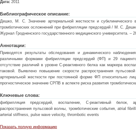
Дата:
2011
Библиографическое описание:
Дешко, М. С. Значение артериальной жесткости и субклинического 
тромботических осложнений при фибрилляции предсердий / М. С. Дешко,
Журнал Гродненского государственного медицинского университета. – 2011
Аннотации:
Приводятся результаты обследования и динамического наблюдения
различными формами фибрилляции предсердий (ФП) и 29 пациенто
отсутствие различий в уровне С-реактивного белка как маркера воспа
таковой. Выявлено повышение скорости распространения пульсовой
артериальной жесткости при постоянной форме ФП относительно лиц
прогностическое значение СРПВ в аспекте риска развития тромботическ
Ключевые слова:
фибрилляция предсердий, воспаление, С-реактивный белок, ар
распространения пульсовой волны, тромботические события, atrial fibrillat
arterial stiffness, pulse wave velocity, thrombotic events
Показать полную информацию