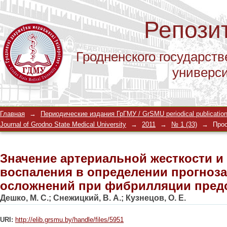
Репози
Гродненского государств
универс
Значение артериальной жесткости и
Главная
→
Периодические издания ГрГМУ / GrSMU periodical publicatio
определении прогноза тромботичес
Journal of Grodno State Medical University
→
2011
→
№ 1 (33)
→
Про
предсердий
Значение артериальной жесткости и
воспаления в определении прогноза
осложнений при фибрилляции пред
Дешко, М. С.
;
Снежицкий, В. А.
;
Кузнецов, О. Е.
URI:
http://elib.grsmu.by/handle/files/5951