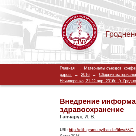
Гроднен
Внедрение информа
Главная
→
Материалы съездов, конферен
papers
→
2016
→
Сборник материало
Нечипоренко, 21-22 апр. 2016г., [г. Гродно
Внедрение информа
здравоохранение
Ганчарук, И. В.
URI:
http://elib.grsmu.by/handle/files/5571
Дата:
2016