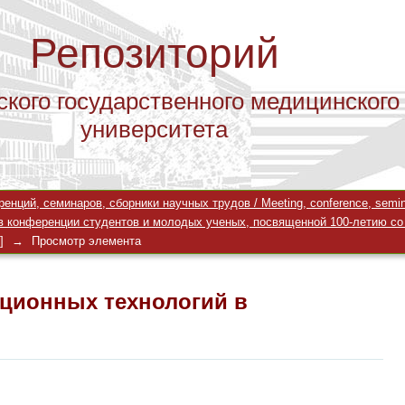
Репозиторий
ского государственного медицинского
университета
ционных технологий в здравоохран
ций, семинаров, сборники научных трудов / Meeting, conference, seminar
в конференции студентов и молодых ученых, посвященной 100-летию со
]
→
Просмотр элемента
ционных технологий в