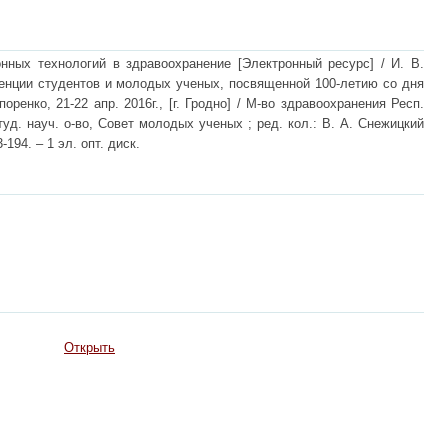
нных технологий в здравоохранение [Электронный ресурс] / И. В.
ренции студентов и молодых ученых, посвященной 100-летию со дня
енко, 21-22 апр. 2016г., [г. Гродно] / М-во здравоохранения Респ.
туд. науч. о-во, Совет молодых ученых ; ред. кол.: В. А. Снежицкий
3-194. – 1 эл. опт. диск.
Открыть