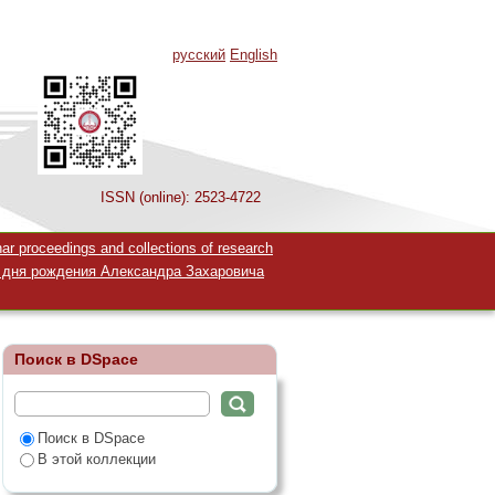
русский
English
ISSN (online): 2523-4722
ение
 proceedings and collections of research
 дня рождения Александра Захаровича
Поиск в DSpace
Поиск в DSpace
В этой коллекции