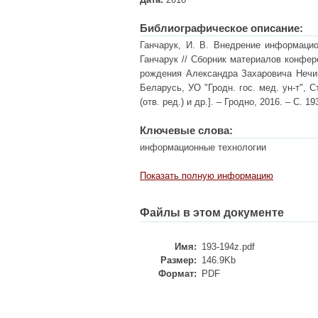
Библиографическое описание:
Ганчарук, И. В. Внедрение информацио
Ганчарук // Сборник материалов конфе
рождения Александра Захаровича Нечипор
Беларусь, УО "Гродн. гос. мед. ун-т", С
(отв. ред.) и др.]. – Гродно, 2016. – С. 19
Ключевые слова:
информационные технологии
Показать полную информацию
Файлы в этом документе
Имя:
193-194z.pdf
Размер:
146.9Kb
Формат:
PDF