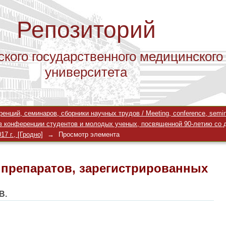
Репозиторий
ского государственного медицинского
университета
препаратов, зарегистрированных в 
ций, семинаров, сборники научных трудов / Meeting, conference, seminar
в конференции студентов и молодых ученых, посвященной 90-летию со 
7 г., [Гродно]
→
Просмотр элемента
препаратов, зарегистрированных
В.