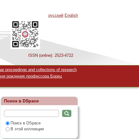
русский
English
ISSN (online): 2523-4722
России
 proceedings and collections of research
дня рождения профессора Борец
Поиск в DSpace
Поиск в DSpace
В этой коллекции