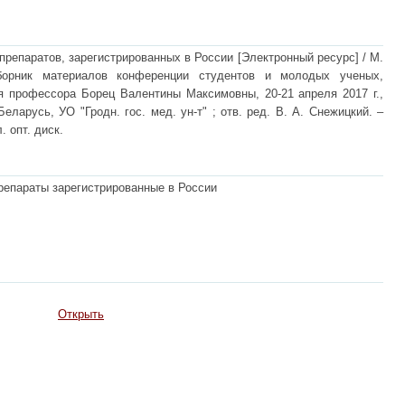
репаратов, зарегистрированных в России [Электронный ресурс] / М.
борник материалов конференции студентов и молодых ученых,
 профессора Борец Валентины Максимовны, 20-21 апреля 2017 г.,
еларусь, УО "Гродн. гос. мед. ун-т" ; отв. ред. В. А. Снежицкий. –
. опт. диск.
репараты зарегистрированные в России
Открыть