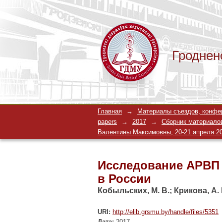
Гроднен
Исследование АРВП 
Главная
→
Материалы съездов, конферен
papers
→
2017
→
Сборник материало
Валентины Максимовны, 20-21 апреля 201
Исследование АРВП 
в России
Кобыльских, М. В.
;
Крикова, А. 
URI:
http://elib.grsmu.by/handle/files/5351
Дата:
2017