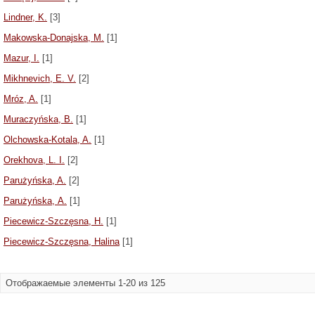
Lindner, K.
[3]
Makowska-Donajska, M.
[1]
Mazur, I.
[1]
Mikhnevich, E. V.
[2]
Mróz, A.
[1]
Muraczyńska, B.
[1]
Olchowska-Kotala, A.
[1]
Orekhova, L. I.
[2]
Parużyńska, A.
[2]
Parużyńska, А.
[1]
Piecewicz-Szczęsna, H.
[1]
Piecewicz-Szczęsna, Halina
[1]
Отображаемые элементы 1-20 из 125