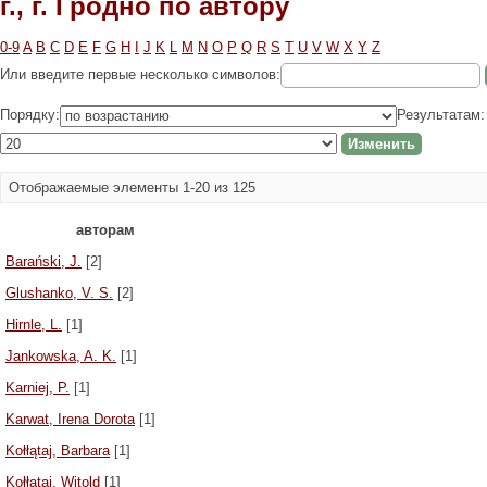
г., г. Гродно по автору
0-9
A
B
C
D
E
F
G
H
I
J
K
L
M
N
O
P
Q
R
S
T
U
V
W
X
Y
Z
Или введите первые несколько символов:
Порядку:
Результатам:
Отображаемые элементы 1-20 из 125
авторам
Barański, J.
[2]
Glushanko, V. S.
[2]
Hirnle, L.
[1]
Jankowska, A. K.
[1]
Karniej, P.
[1]
Karwat, Irena Dorota
[1]
Kołłątaj, Barbara
[1]
Kołłątaj, Witold
[1]