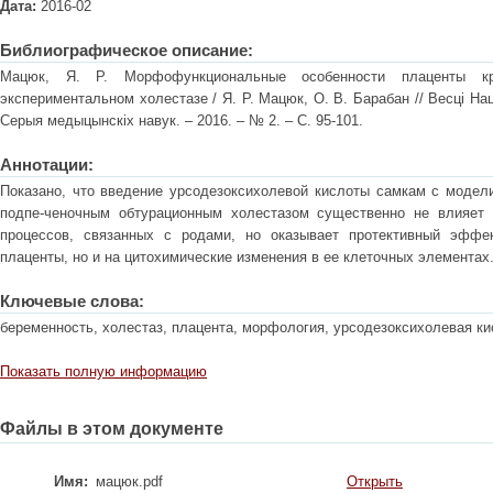
Дата:
2016-02
Библиографическое описание:
Мацюк, Я. Р. Морфофункциональные особенности плаценты к
экспериментальном холестазе / Я. Р. Мацюк, О. В. Барабан // Весці На
Серыя медыцынскіх навук. – 2016. – № 2. – С. 95-101.
Аннотации:
Показано, что введение урсодезоксихолевой кислоты самкам с модел
подпе-ченочным обтурационным холестазом существенно не влияет 
процессов, связанных с родами, но оказывает протективный эффе
плаценты, но и на цитохимические изменения в ее клеточных элементах
Ключевые слова:
беременность, холестаз, плацента, морфология, урсодезоксихолевая ки
Показать полную информацию
Файлы в этом документе
Имя:
мацюк.pdf
Открыть