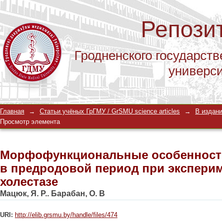
Репози
Гродненского государств
универс
Морфофункциональные особенности
Главная
→
Статьи учёных ГрГМУ / GrSMU science articles
→
В издани
при экспериментальном холестазе
Просмотр элемента
Морфофункциональные особенност
в предродовой период при экспери
холестазе
Мацюк, Я. Р.. Барабан, О. В
URI:
http://elib.grsmu.by/handle/files/474