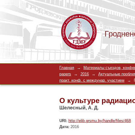
Гроднен
О культуре радиаци
Главная
→
Материалы съездов, конферен
papers
→
2016
→
Актуальные проблем
практ. конф. с междунар. участием
→
О культуре радиаци
Шелесный, А. Д.
URI:
http://elib.grsmu.by/handle/files/468
Дата:
2016