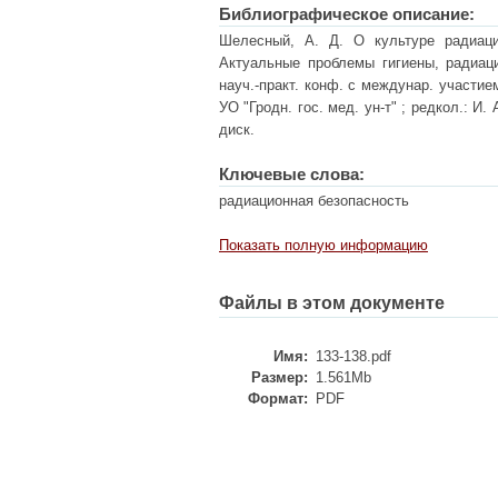
Библиографическое описание:
Шелесный, А. Д. О культуре радиаци
Актуальные проблемы гигиены, радиаци
науч.-практ. конф. с междунар. участием
УО "Гродн. гос. мед. ун-т" ; редкол.: И. А
диск.
Ключевые слова:
радиационная безопасность
Показать полную информацию
Файлы в этом документе
Имя:
133-138.pdf
Размер:
1.561Mb
Формат:
PDF