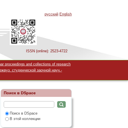
русский
English
ISSN (online): 2523-4722
 proceedings and collections of research
жвуз. студенческой заочной науч.-
Поиск в DSpace
Поиск в DSpace
В этой коллекции