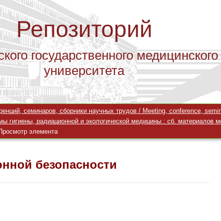
Репозиторий
ского государственного медицинского
университета
онной безопасности
ций, семинаров, сборники научных трудов / Meeting, conference, seminar
ы гигиены, радиационной и экологической медицины : сб. материалов ме
Просмотр элемента
онной безопасности