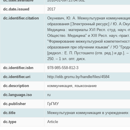
dc.date.available
2018-01-09T15:04:08Z
dc.date.issued
2017
dc.identifier.citation
Окуневич, Ю. А. Межкультурная коммуникаци
образования [Электронный ресурс] / Ю. А.Оку
Медицина : материалы XVI Респ. студ. науч.-п
Общество. Медицина" и XIII Респ. науч.-практ
"Формирование межкультурной компетентност
образования при обучении языкам" / УО "Гродн.
[редкол.: Е. П. Пустошило (отв. ред.) и др.]. –
250. – 1 эл. опт. диск.
dc.identifier.isbn
978-985-558-812-3
dc.identifier.uri
http://elib.grsmu.by/handle/files/4584
dc.description
коммуникация, языкознание
dc.language.iso
ru
dc.publisher
ГрГМУ
dc.title
Межкультурная коммуникация в учреждениях 
dc.type
Article