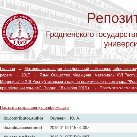
Репози
Гродненского государств
универс
Межкультурная коммуникация в учр
Главная
→
Материалы съездов, конференций, семинаров, сборники научны
papers
→
2017
→
Язык. Общество. Медицина : материалы XVI Респуб
Медицина" и XIII Республиканского научно-практического семинара "Ф
при обучении языкам", Гродно, 18 ноября 2016 г.
→
Просмотр элемента
Показать сокращенную информацию
dc.contributor.author
Окуневич, Ю. А.
dc.date.accessioned
2018-01-09T15:04:08Z