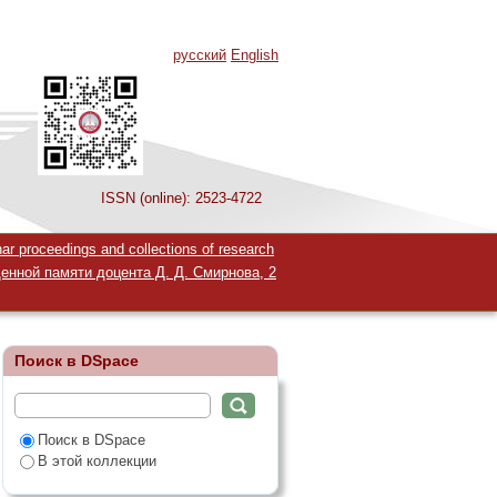
русский
English
ISSN (online): 2523-4722
 proceedings and collections of research
енной памяти доцента Д. Д. Смирнова, 2
Поиск в DSpace
Поиск в DSpace
В этой коллекции