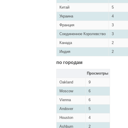
Китай
5
Украина
4
Франция
3
Соединенное Королевство
3
Канада
2
Индия
2
по городам
Просмотры
Oakland
9
Moscow
6
Vienna
6
Andover
5
Houston
4
Ashburn
2