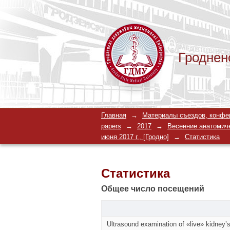
Гроднен
Статистика
Главная
→
Материалы съездов, конферен
papers
→
2017
→
Весенние анатомиче
июня 2017 г., [Гродно]
→
Статистика
Статистика
Общее число посещений
Ultrasound examination of «live» kidney