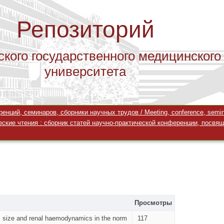
Репозиторий
ского государственного медицинского
университета
ций, семинаров, сборники научных трудов / Meeting, conference, seminar
ские чтения : сборник статей научно-практической конференции, посвящ
Просмотры
’s size and renal haemodynamics in the norm
117