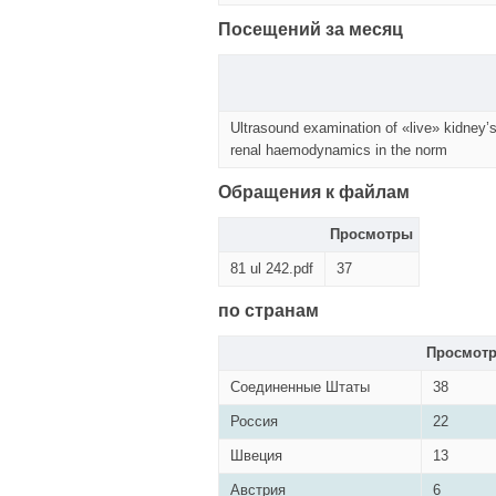
Посещений за месяц
Ultrasound examination of «live» kidney’
renal haemodynamics in the norm
Обращения к файлам
Просмотры
81 ul 242.pdf
37
по странам
Просмот
Соединенные Штаты
38
Россия
22
Швеция
13
Австрия
6